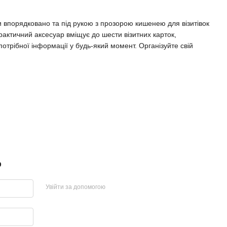
и впорядковано та під рукою з прозорою кишенею для візитівок
рактичний аксесуар вміщує до шести візитних карток,
отрібної інформації у будь-який момент. Організуйте свій
р
Увійти за допомогою