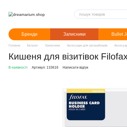
Перейти до основного контенту
Бренди
Записники
Bullet 
Головна
Каталог
Записники
Аксесуари для органайзерів
Аксесуар
Кишеня для візитівок Filofax
В наявності
Артикул: 133616
Написати відгук