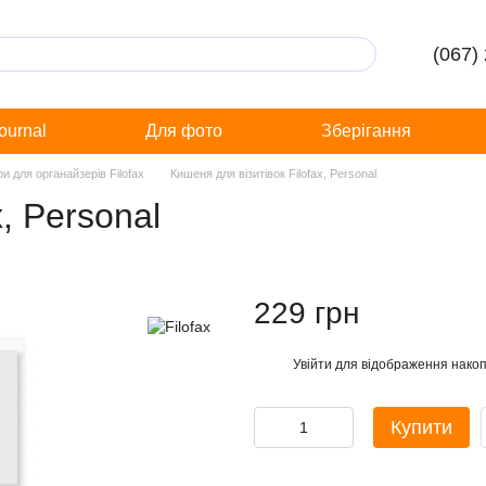
(067)
Journal
Для фото
Зберігання
и для органайзерів Filofax
Кишеня для візитівок Filofax, Personal
, Personal
229 грн
Увійти
для відображення накоп
%
Купити