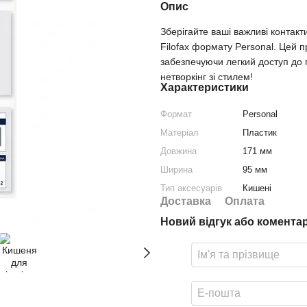
Опис
Зберігайте ваші важливі контакт
Filofax формату Personal. Цей п
забезпечуючи легкий доступ до п
нетворкінг зі стилем!
Характеристики
Формат
Personal
Матеріал
Пластик
Довжина
171 мм
Ширина
95 мм
Тип аксесуарів
Кишені
Доставка
Оплата
Новий відгук або комента