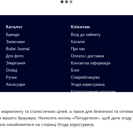
Каталог
Клієнтам
Бренди
Вхід до кабінету
Записники
Каталог
Bullet Journal
Про нас
Для фото
Оплата і доставка
Зберігання
Контактна інформація
Олівці
Блог
Ручки
Співробітництво
Аксесуари
Угода користувача
Корпоративним клієнтам
Ми в соцмережах
 маркетингу та статистичних цілей, а також для безпечної та оптим
х вашого браузера. Натисніть кнопку «Погодитися», щоб дати згоду
жна ознайомитися на сторінці
Угода користувача
.