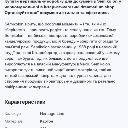
Купити вертикальну коробку для документів Semikolon у
чорному кольорі в інтернет-магазині dreamarium.shop.
Організуйте свої документи стильно та ефективно.
Semikolon вірить, що особливі моменти – і те, як ми їх
зберігаємо – приносять радість та сенс у наше життя. Тому
Semikolon – це більше, ніж просто виробник високоякісної
канцелярської продукції; місія бренду – зберігати спогади та
пам'ятні речі. Semikolon заснований у 1988 році в невеликій
студії на озері Штарнбергер, а зараз розташований у самому
серці Гамбурга, тоді як більшість його продукції все ще
виробляється на власній мануфактурі в Чехії. Semikolon
використовують лише найвищої якості матеріали, такі як
тонкий шведський папір та міцна палітурна тканина, для
створення продукції з новаторським дизайном та ретельно
підібраними кольорами.
Характеристики
Колекція
Heritage Line
Матеріал
Картон