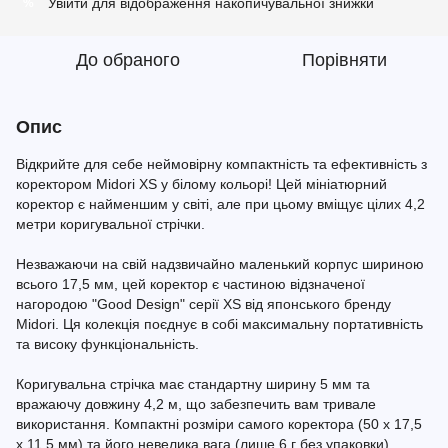
Увійти
для відображення накопичувальної знижки
%
До обраного
Порівняти
Опис
Відкрийте для себе неймовірну компактність та ефективність з
коректором Midori XS у білому кольорі! Цей мініатюрний
коректор є найменшим у світі, але при цьому вміщує цілих 4,2
метри коригувальної стрічки.
Незважаючи на свій надзвичайно маленький корпус шириною
всього 17,5 мм, цей коректор є частиною відзначеної
нагородою "Good Design" серії XS від японського бренду
Midori. Ця колекція поєднує в собі максимальну портативність
та високу функціональність.
Коригувальна стрічка має стандартну ширину 5 мм та
вражаючу довжину 4,2 м, що забезпечить вам тривале
використання. Компактні розміри самого коректора (50 x 17,5
x 11,5 мм) та його невелика вага (лише 6 г без упаковки)