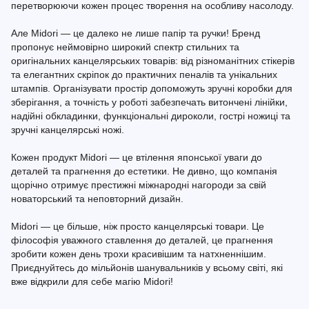
перетворюючи кожен процес творення на особливу насолоду.
Але Midori — це далеко не лише папір та ручки! Бренд
пропонує неймовірно широкий спектр стильних та
оригінальних канцелярських товарів: від різноманітних стікерів
та елегантних скріпок до практичних пеналів та унікальних
штампів. Організувати простір допоможуть зручні коробки для
зберігання, а точність у роботі забезпечать витончені лінійки,
надійні обкладинки, функціональні дироколи, гострі ножиці та
зручні канцелярські ножі.
Кожен продукт Midori — це втілення японської уваги до
деталей та прагнення до естетики. Не дивно, що компанія
щорічно отримує престижні міжнародні нагороди за свій
новаторський та неповторний дизайн.
Midori — це більше, ніж просто канцелярські товари. Це
філософія уважного ставлення до деталей, це прагнення
зробити кожен день трохи красивішим та натхненнішим.
Приєднуйтесь до мільйонів шанувальників у всьому світі, які
вже відкрили для себе магію Midori!