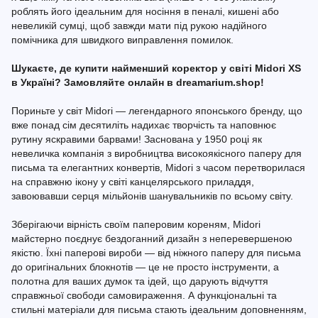
роблять його ідеальним для носіння в пеналі, кишені або
невеликій сумці, щоб завжди мати під рукою надійного
помічника для швидкого виправлення помилок.
Шукаєте, де купити найменший коректор у світі Midori XS
в Україні? Замовляйте онлайн в dreamarium.shop!
Пориньте у світ Midori — легендарного японського бренду, що
вже понад сім десятиліть надихає творчість та наповнює
рутину яскравими барвами! Заснована у 1950 році як
невеличка компанія з виробництва високоякісного паперу для
письма та елегантних конвертів, Midori з часом перетворилася
на справжню ікону у світі канцелярського приладдя,
завоювавши серця мільйонів шанувальників по всьому світу.
Зберігаючи вірність своїм паперовим кореням, Midori
майстерно поєднує бездоганний дизайн з неперевершеною
якістю. Їхні паперові вироби — від ніжного паперу для письма
до оригінальних блокнотів — це не просто інструменти, а
полотна для ваших думок та ідей, що дарують відчуття
справжньої свободи самовираження. А функціональні та
стильні матеріали для письма стають ідеальним доповненням,