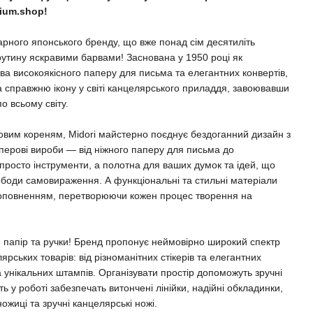
ium.shop!
арного японського бренду, що вже понад сім десятиліть
рутину яскравими барвами! Заснована у 1950 році як
ва високоякісного паперу для письма та елегантних конвертів,
а справжню ікону у світі канцелярського приладдя, завоювавши
о всьому світу.
ровим кореням, Midori майстерно поєднує бездоганний дизайн з
перові вироби — від ніжного паперу для письма до
 просто інструменти, а полотна для ваших думок та ідей, що
ободи самовираження. А функціональні та стильні матеріали
оповненням, перетворюючи кожен процес творення на
 папір та ручки! Бренд пропонує неймовірно широкий спектр
рських товарів: від різноманітних стікерів та елегантних
а унікальних штампів. Організувати простір допоможуть зручні
ть у роботі забезпечать витончені лінійки, надійні обкладинки,
ожиці та зручні канцелярські ножі.