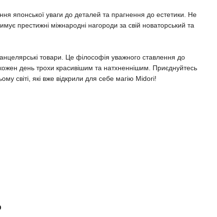
ння японської уваги до деталей та прагнення до естетики. Не
имує престижні міжнародні нагороди за свій новаторський та
 канцелярські товари. Це філософія уважного ставлення до
 кожен день трохи красивішим та натхненнішим. Приєднуйтесь
ому світі, які вже відкрили для себе магію Midori!
р