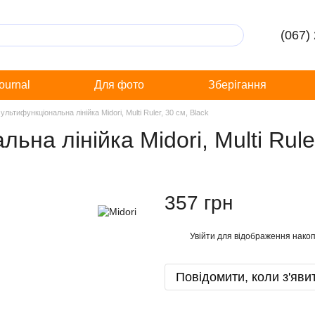
(067)
Journal
Для фото
Зберігання
льтифункціональна лінійка Midori, Multi Ruler, 30 см, Black
на лінійка Midori, Multi Ruler
357 грн
Увійти
для відображення накоп
%
Повідомити, коли з'яви