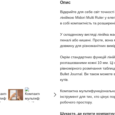
Опис
Відкрийте для себе світ точнос
лінійкою Midori Multi Ruler у е
в собі компактність та розширен
У складеному вигляді лінійка ма
пеналі або кишені. Проте, вона
довжину для різноманітних вимі
Окрім стандартних функцій ліні
розташованими кожні 10 мм. Ці 
рівномірного розмічання таблиць
Bullet Journal. Ви також можете
кутів.
Компактна мультифункціональна л
інструмент для тих, хто цінує по
робочого простору.
Шукаєте, де купити компактну