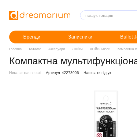
Перейти до основного контенту
Бренди
Записники
Bullet 
Головна
Каталог
Аксесуари
Лінійки
Лінійки Midori
Компактна му
Компактна мультифункціональ
Немає в наявності
Артикул: 42273006
Написати відгук