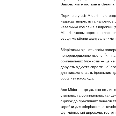
Замовляйте онлайн в dreamar
Пориньте у світ Midori — легенд
надихає творчість та наповнює 
невеличка компанія з виробницт
Midori з часом перетворилася н
серця мільйонів шанувальників п
Зберігаючи вірність своїм папе
неперевершеною якістю. Їхні па
оригінальних блокнотів — це не
дарують відчуття справжньої св
для письма стають ідеальним д
особливу насолоду.
Але Midori — це далеко не лише
стильних та оригінальних канцеля
скріпок до практичних пеналів т
коробки для зберігання, а точніс
функціональні дироколи, гострі н