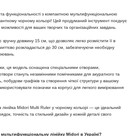
ті та функціональності з компактною мультифункціональною
легантному чорному кольорі! Цей продуманий інструмент поєднує
і можливості для ваших творчих та організаційних завдань.
є зручну довжину 15 см, що дозволяє легко розмістити її в
 миттєво розкладається до 30 см, забезпечуючи необхідну
рювань.
йки, ця модель оснащена спеціальними отворами,
отвори стануть незамінними помічниками для акуратного та
, побудови графіків та створення чіткої структури у вашому
 використовувати позначки на корпусі для легкого вимірювання
інійка Midori Multi Ruler у чорному кольорі — це ідеальний
рядок, точність та стильний дизайн у кожній деталі свого
 мультифункціональну лінійку Midori в Україні?