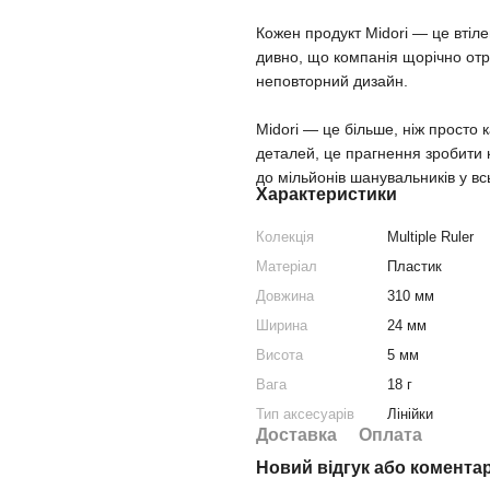
Кожен продукт Midori — це втіле
дивно, що компанія щорічно отр
неповторний дизайн.
Midori — це більше, ніж просто
деталей, це прагнення зробити
до мільйонів шанувальників у всь
Характеристики
Колекція
Multiple Ruler
Матеріал
Пластик
Довжина
310 мм
Ширина
24 мм
Висота
5 мм
Вага
18 г
Тип аксесуарів
Лінійки
Доставка
Оплата
Новий відгук або комента