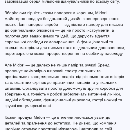
завоювавши серця мільйонів шанувальників по всьому світу.
Зберігаючи вірність своїм паперовим кореням, Midori
майстерно поєднує бездоганний дизайн з неперевершеною
якістю. Їхні паперові вироби — від ніжного паперу для письма
до оригінальних блокнотів — це не просто інструменти, а
полотна для ваших думок та ідей, що дарують відчуття
справжньої свободи самовираження. А функціональні та
стильні матеріали для письма стають ідеальним доповненням,
перетворюючи кожен процес творення на особливу насолоду.
Але Midori — це далеко не лише папір та ручки! Бренд
пропонує неймовірно широкий спектр стильних та
оригінальних канцелярських товарів: від різноманітних стікерів
та елегантних скріпок до практичних пеналів та унікальних
штампів. Організувати простір допоможуть зручні коробки для
зберігання, а точність у роботі забезпечать витончені лінійки,
надійні обкладинки, функціональні дироколи, гострі ножиці та
зручні канцелярські ножі.
Кожен продукт Midori — це втілення японської уваги до
деталей та прагнення до естетики. Не дивно, що компанія
щорічно отримує престижні міжнародні нагороди за свій