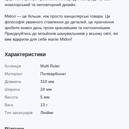
новаторський та неповторний дизайн.
Midori — це більше, ніж просто канцелярські товари. Це
філософія уважного ставлення до деталей, це прагнення
зробити кожен день трохи красивішим та натхненнішим.
Приєднуйтесь до мільйонів шанувальників у всьому світі, які
вже відкрили для себе магію Midori!
Характеристики
Колекція
Multi Ruler
Матеріал
Полікарбонат
Довжина
310 мм
Ширина
24 мм
Висота
5 мм
Вага
13 г
Тип аксесуарів
Лінійки