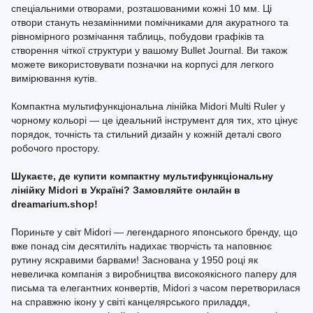
спеціальними отворами, розташованими кожні 10 мм. Ці
отвори стануть незамінними помічниками для акуратного та
рівномірного розмічання таблиць, побудови графіків та
створення чіткої структури у вашому Bullet Journal. Ви також
можете використовувати позначки на корпусі для легкого
вимірювання кутів.
Компактна мультифункціональна лінійка Midori Multi Ruler у
чорному кольорі — це ідеальний інструмент для тих, хто цінує
порядок, точність та стильний дизайн у кожній деталі свого
робочого простору.
Шукаєте, де купити компактну мультифункціональну
лінійку Midori в Україні? Замовляйте онлайн в
dreamarium.shop!
Пориньте у світ Midori — легендарного японського бренду, що
вже понад сім десятиліть надихає творчість та наповнює
рутину яскравими барвами! Заснована у 1950 році як
невеличка компанія з виробництва високоякісного паперу для
письма та елегантних конвертів, Midori з часом перетворилася
на справжню ікону у світі канцелярського приладдя,