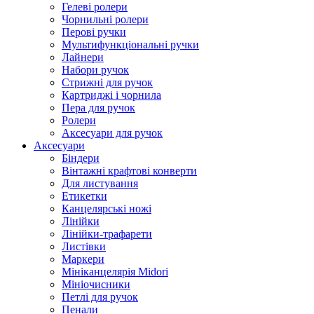
Гелеві ролери
Чорнильні ролери
Перові ручки
Мультифункціональні ручки
Лайнери
Набори ручок
Стрижні для ручок
Картриджі і чорнила
Пера для ручок
Ролери
Аксесуари для ручок
Аксесуари
Біндери
Вінтажні крафтові конверти
Для листування
Етикетки
Канцелярські ножі
Лінійки
Лінійки-трафарети
Листівки
Маркери
Мініканцелярія Midori
Мініочисники
Петлі для ручок
Пенали