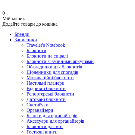
0
Мій кошик
Додайте товари до кошика
Бренди
Записники
Traveler's Notebook
Блокноти
Блокноти на спіралі
Блокноти зі змінними аркушами
Обкладинки для блокнотів
Щоденники для спогадів
Мотиваційні блокноти
Настільні планери
Відривні блокноти
Репортерські блокноти
Датовані блокноти
Скетчбуки
Органайзери
Бланки для органайзерів
Аксесуари для органайзерів
Блокноти для нот
Гостьові книги