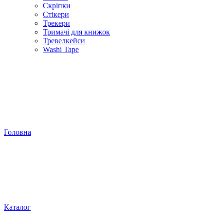
Скріпки
Стікери
Трекери
Тримачі для книжок
Тревелкейси
Washi Tape
Головна
Каталог