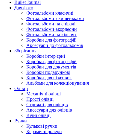
Bullet Journal
Для фото
Фотоальбоми класичні
Фотоальбоми з кишеньками
Фотоальбоми на спіралі
Фотоальбоми-акордеони
Фотоальбоми на кільцях
Коробки для фотографій
Аксесуари до фотоальбомів
Зберігання
Коробки інтер'єрні
Коробки для фотографій
Коробки для документів
Коробки подарункові
Коробки для візитівок
Альбоми для колекціонування
Олівці
Механічні олівці
Прості олівці
Стрижні для олівців
Аксесуари для олівців
Вічні олівці
Ручки
Кулькові ручки
Керамічні ролери