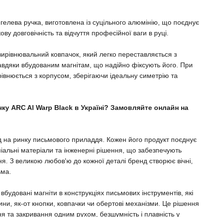
 гелева ручка, виготовлена із суцільного алюмінію, що поєднує
ову довговічність та відчуття професійної ваги в руці.
вирівнювальний ковпачок, який легко переставляється з
завдяки вбудованим магнітам, що надійно фіксують його. При
івнюється з корпусом, зберігаючи ідеальну симетрію та
чку ARC Al Warp Black в Україні? Замовляйте онлайн на
нд на ринку письмового приладдя. Кожен його продукт поєднує
міальні матеріали та інженерні рішення, що забезпечують
ня. З великою любов'ю до кожної деталі бренд створює вічні,
ьма.
вбудовані магніти в конструкціях письмових інструментів, які
ини, як-от кнопки, ковпачки чи обертові механізми. Це рішення
ня та закривання одним рухом, безшумність і плавність у