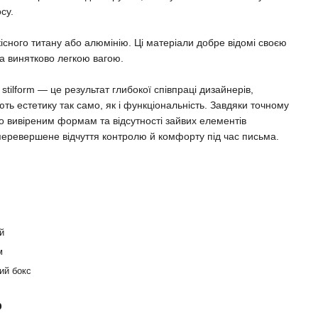
су.
якісного титану або алюмінію. Ці матеріали добре відомі своєю
а винятково легкою вагою.
stilform — це результат глибокої співпраці дизайнерів,
нують естетику так само, як і функціональність. Завдяки точному
 вивіреним формам та відсутності зайвих елементів
еперевершене відчуття контролю й комфорту під час письма.
й
м
ий бокс
р