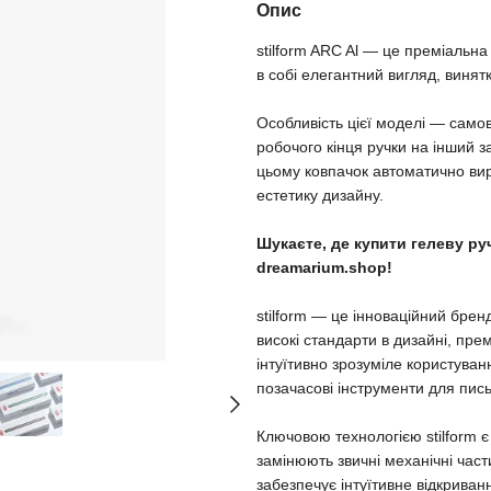
Опис
stilform ARC Al — це преміальна
в собі елегантний вигляд, винятк
Особливість цієї моделі — само
робочого кінця ручки на інший 
цьому ковпачок автоматично вир
естетику дизайну.
Шукаєте, де купити гелеву ру
dreamarium.shop!
stilform — це інноваційний бре
високі стандарти в дизайні, пре
інтуїтивно зрозуміле користуван
позачасові інструменти для пис
Ключовою технологією stilform є 
замінюють звичні механічні част
забезпечує інтуїтивне відкриван