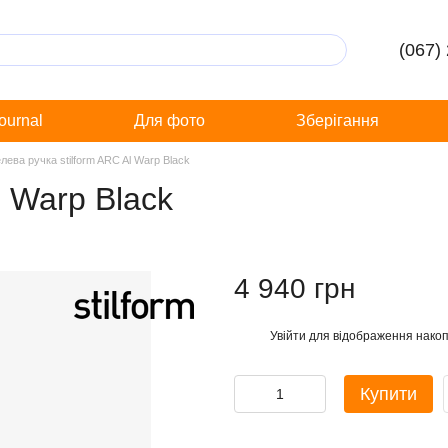
(067)
Journal
Для фото
Зберігання
елева ручка stilform ARC Al Warp Black
l Warp Black
4 940 грн
Увійти
для відображення накоп
%
Купити