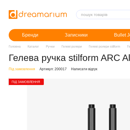
Перейти до основного контенту
Бренди
Записники
Bullet 
Головна
Каталог
Ручки
Гелеві ролери
Гелеві ролери stilform
Г
Гелева ручка stilform ARC A
Під замовлення
Артикул: 200017
Написати відгук
ПІД ЗАМОВЛЕННЯ