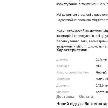
користуванні, а також менше зно
Усі деталі виготовлені з високо
надзвичайно високою міцністю т
Кожен письмовий інструмент від 
інженерів і користувачів, які ці
балансуванню ваги, геометрично
інструменти stilform дарують н
Характеристики
Діаметр
10,5 мм
Колекція
ARC
Колір стрижня/чорнил
Чорний
Матеріал
Алюміні
Довжина
142,5 м
Упаковка
Картонн
Доставка
Оплата
Новий відгук або комента