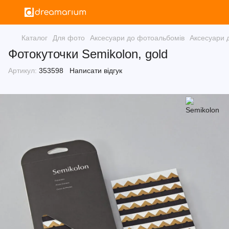
Каталог
Для фото
Аксесуари до фотоальбомів
Аксесуари 
Фотокуточки Semikolon, gold
Артикул:
353598
Написати відгук