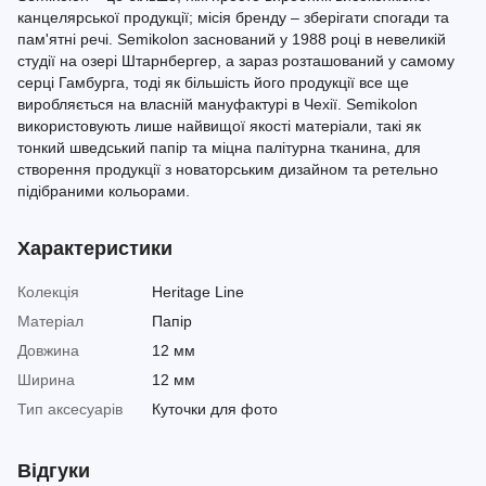
канцелярської продукції; місія бренду – зберігати спогади та
пам'ятні речі. Semikolon заснований у 1988 році в невеликій
студії на озері Штарнбергер, а зараз розташований у самому
серці Гамбурга, тоді як більшість його продукції все ще
виробляється на власній мануфактурі в Чехії. Semikolon
використовують лише найвищої якості матеріали, такі як
тонкий шведський папір та міцна палітурна тканина, для
створення продукції з новаторським дизайном та ретельно
підібраними кольорами.
Характеристики
Колекція
Heritage Line
Матеріал
Папір
Довжина
12 мм
Ширина
12 мм
Тип аксесуарів
Куточки для фото
Відгуки