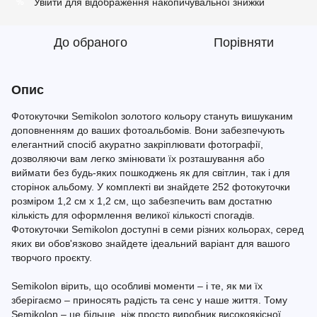
Увійти
для відображення накопичувальної знижки
%
До обраного
Порівняти
Опис
Фотокуточки Semikolon золотого кольору стануть вишуканим
доповненням до ваших фотоальбомів. Вони забезпечують
елегантний спосіб акуратно закріплювати фотографії,
дозволяючи вам легко змінювати їх розташування або
виймати без будь-яких пошкоджень як для світлин, так і для
сторінок альбому. У комплекті ви знайдете 252 фотокуточки
розміром 1,2 см х 1,2 см, що забезпечить вам достатню
кількість для оформлення великої кількості спогадів.
Фотокуточки Semikolon доступні в семи різних кольорах, серед
яких ви обов'язково знайдете ідеальний варіант для вашого
творчого проєкту.
Semikolon вірить, що особливі моменти – і те, як ми їх
зберігаємо – приносять радість та сенс у наше життя. Тому
Semikolon – це більше, ніж просто виробник високоякісної