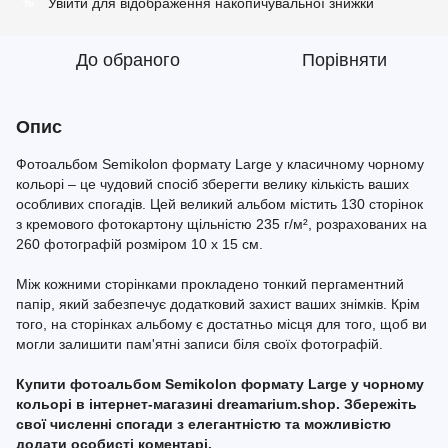
Увійти
для відображення накопичувальної знижки
%
До обраного
Порівняти
Опис
Фотоальбом Semikolon формату Large у класичному чорному
кольорі – це чудовий спосіб зберегти велику кількість ваших
особливих спогадів. Цей великий альбом містить 130 сторінок
з кремового фотокартону щільністю 235 г/м², розрахованих на
260 фотографій розміром 10 х 15 см.
Між кожними сторінками прокладено тонкий пергаментний
папір, який забезпечує додатковий захист ваших знімків. Крім
того, на сторінках альбому є достатньо місця для того, щоб ви
могли залишити пам'ятні записи біля своїх фотографій.
Купити фотоальбом Semikolon формату Large у чорному
кольорі в інтернет-магазині dreamarium.shop. Збережіть
свої численні спогади з елегантністю та можливістю
додати особисті коментарі.