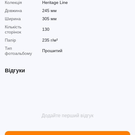
Колекція
Heritage Line
Довжина
245 мм
Ширина
305 мм
Кількість
130
сторінок
Папір
235 г/м²
Тип
Прошитий
фотоальбому
Відгуки
Додайте перший відгук