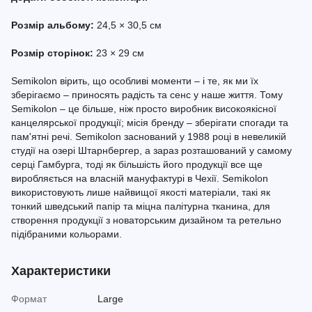
Розмір альбому:
24,5 × 30,5 см
Розмір сторінок:
23 × 29 см
Semikolon вірить, що особливі моменти – і те, як ми їх
зберігаємо – приносять радість та сенс у наше життя. Тому
Semikolon – це більше, ніж просто виробник високоякісної
канцелярської продукції; місія бренду – зберігати спогади та
пам'ятні речі. Semikolon заснований у 1988 році в невеликій
студії на озері Штарнбергер, а зараз розташований у самому
серці Гамбурга, тоді як більшість його продукції все ще
виробляється на власній мануфактурі в Чехії. Semikolon
використовують лише найвищої якості матеріали, такі як
тонкий шведський папір та міцна палітурна тканина, для
створення продукції з новаторським дизайном та ретельно
підібраними кольорами.
Характеристики
Формат
Large