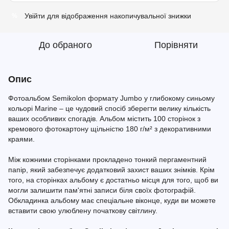
Увійти
для відображення накопичувальної знижки
%
До обраного
Порівняти
Опис
Фотоальбом Semikolon формату Jumbo у глибокому синьому
кольорі Marine – це чудовий спосіб зберегти велику кількість
ваших особливих спогадів. Альбом містить 100 сторінок з
кремового фотокартону щільністю 180 г/м² з декоративними
краями.
Між кожними сторінками прокладено тонкий пергаментний
папір, який забезпечує додатковий захист ваших знімків. Крім
того, на сторінках альбому є достатньо місця для того, щоб ви
могли залишити пам'ятні записи біля своїх фотографій.
Обкладинка альбому має спеціальне віконце, куди ви можете
вставити свою улюблену початкову світлину.