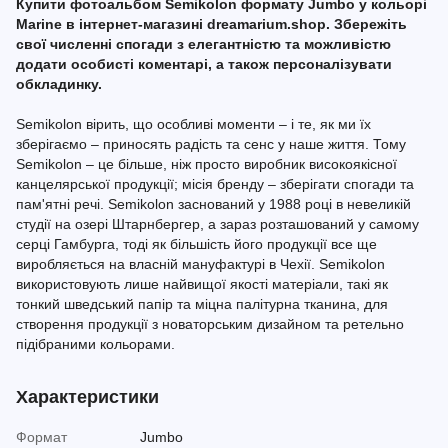
Купити фотоальбом Semikolon формату Jumbo у кольорі
Marine в інтернет-магазині dreamarium.shop. Збережіть
свої численні спогади з елегантністю та можливістю
додати особисті коментарі, а також персоналізувати
обкладинку.
Semikolon вірить, що особливі моменти – і те, як ми їх
зберігаємо – приносять радість та сенс у наше життя. Тому
Semikolon – це більше, ніж просто виробник високоякісної
канцелярської продукції; місія бренду – зберігати спогади та
пам'ятні речі. Semikolon заснований у 1988 році в невеликій
студії на озері Штарнбергер, а зараз розташований у самому
серці Гамбурга, тоді як більшість його продукції все ще
виробляється на власній мануфактурі в Чехії. Semikolon
використовують лише найвищої якості матеріали, такі як
тонкий шведський папір та міцна палітурна тканина, для
створення продукції з новаторським дизайном та ретельно
підібраними кольорами.
Характеристики
Формат
Jumbo