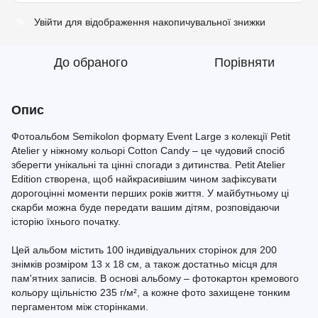
Увійти
для відображення накопичувальної знижки
%
До обраного
Порівняти
Опис
Фотоальбом Semikolon формату Event Large з колекції Petit
Atelier у ніжному кольорі Cotton Candy – це чудовий спосіб
зберегти унікальні та цінні спогади з дитинства. Petit Atelier
Edition створена, щоб найкрасивішим чином зафіксувати
дорогоцінні моменти перших років життя. У майбутньому ці
скарби можна буде передати вашим дітям, розповідаючи
історію їхнього початку.
Цей альбом містить 100 індивідуальних сторінок для 200
знімків розміром 13 х 18 см, а також достатньо місця для
пам'ятних записів. В основі альбому – фотокартон кремового
кольору щільністю 235 г/м², а кожне фото захищене тонким
пергаментом між сторінками.