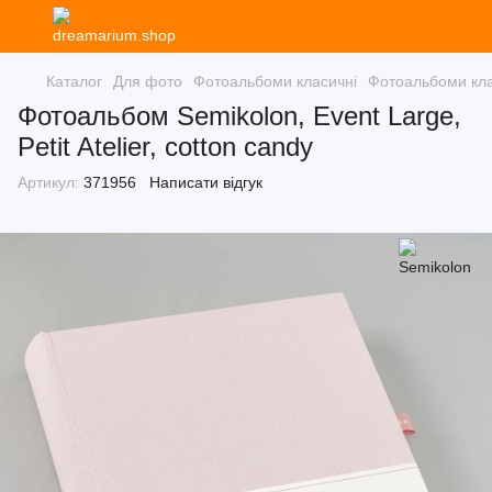
Каталог
Для фото
Фотоальбоми класичні
Фотоальбоми кла
Фотоальбом Semikolon, Event Large,
Petit Atelier, cotton candy
Артикул:
371956
Написати відгук