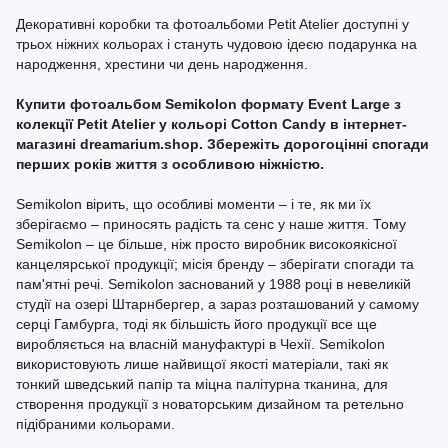
Декоративні коробки та фотоальбоми Petit Atelier доступні у
трьох ніжних кольорах і стануть чудовою ідеєю подарунка на
народження, хрестини чи день народження.
Купити фотоальбом Semikolon формату Event Large з
колекції Petit Atelier у кольорі Cotton Candy в інтернет-
магазині dreamarium.shop. Збережіть дорогоцінні спогади
перших років життя з особливою ніжністю.
Semikolon вірить, що особливі моменти – і те, як ми їх
зберігаємо – приносять радість та сенс у наше життя. Тому
Semikolon – це більше, ніж просто виробник високоякісної
канцелярської продукції; місія бренду – зберігати спогади та
пам'ятні речі. Semikolon заснований у 1988 році в невеликій
студії на озері Штарнбергер, а зараз розташований у самому
серці Гамбурга, тоді як більшість його продукції все ще
виробляється на власній мануфактурі в Чехії. Semikolon
використовують лише найвищої якості матеріали, такі як
тонкий шведський папір та міцна палітурна тканина, для
створення продукції з новаторським дизайном та ретельно
підібраними кольорами.