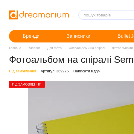
Перейти до основного контенту
Бренди
Записники
Bullet 
Головна
Каталог
Для фото
Фотоальбоми на спіралі
Фотоальбоми н
Фотоальбом на спіралі Semi
Під замовлення
Артикул: 369975
Написати відгук
ПІД ЗАМОВЛЕННЯ