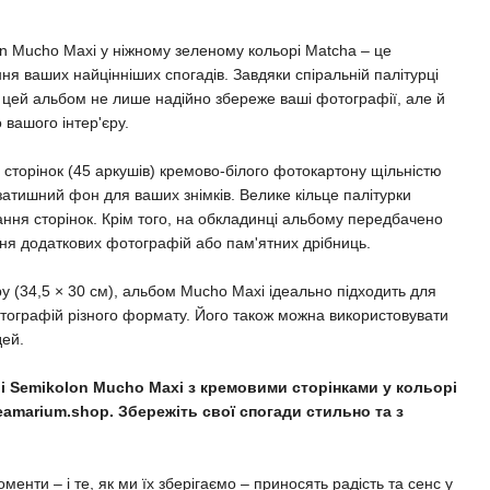
n Mucho Maxi у ніжному зеленому кольорі Matcha – це
ня ваших найцінніших спогадів. Завдяки спіральній палітурці
і цей альбом не лише надійно збереже ваші фотографії, але й
вашого інтер'єру.
 сторінок (45 аркушів) кремово-білого фотокартону щільністю
а затишний фон для ваших знімків. Велике кільце палітурки
ання сторінок. Крім того, на обкладинці альбому передбачено
ання додаткових фотографій або пам'ятних дрібниць.
у (34,5 × 30 см), альбом Mucho Maxi ідеально підходить для
отографій різного формату. Його також можна використовувати
дей.
і Semikolon Mucho Maxi з кремовими сторінками у кольорі
reamarium.shop. Збережіть свої спогади стильно та з
менти – і те, як ми їх зберігаємо – приносять радість та сенс у