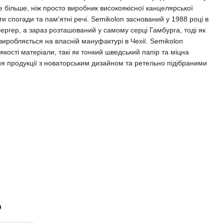
 більше, ніж просто виробник високоякісної канцелярської
ати спогади та пам'ятні речі. Semikolon заснований у 1988 році в
бергер, а зараз розташований у самому серці Гамбурга, тоді як
 виробляється на власній мануфактурі в Чехії. Semikolon
ості матеріали, такі як тонкий шведський папір та міцна
ня продукції з новаторським дизайном та ретельно підібраними
р