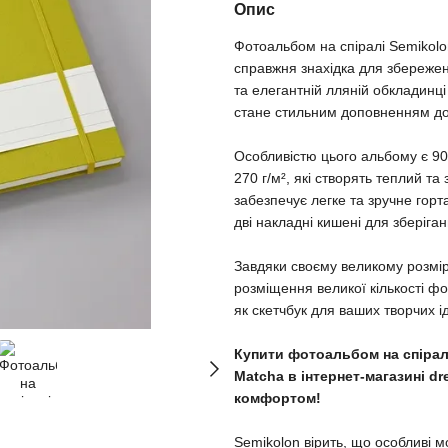
Опис
Фотоальбом на спіралі Semikolo
справжня знахідка для збережен
та елегантній лляній обкладинц
стане стильним доповненням до 
Особливістю цього альбому є 90
270 г/м², які створять теплий т
забезпечує легке та зручне горт
дві накладні кишені для зберіг
Завдяки своєму великому розмір
розміщення великої кількості ф
як скетчбук для ваших творчих і
Купити фотоальбом на спірал
Matcha в інтернет-магазині d
комфортом!
Semikolon вірить, що особливі мо