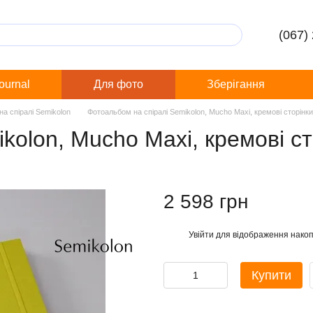
(067)
Journal
Для фото
Зберігання
а спіралі Semikolon
Фотоальбом на спіралі Semikolon, Mucho Maxi, кремові сторінки
kolon, Mucho Maxi, кремові ст
2 598 грн
Увійти
для відображення накоп
%
Купити