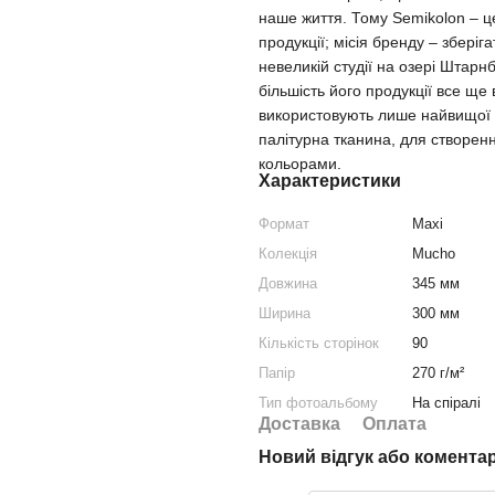
наше життя. Тому Semikolon – це
продукції; місія бренду – зберіг
невеликій студії на озері Штарн
більшість його продукції все ще
використовують лише найвищої як
палітурна тканина, для створен
кольорами.
Характеристики
Формат
Maxi
Колекція
Mucho
Довжина
345 мм
Ширина
300 мм
Кількість сторінок
90
Папір
270 г/м²
Тип фотоальбому
На спіралі
Доставка
Оплата
Новий відгук або комента