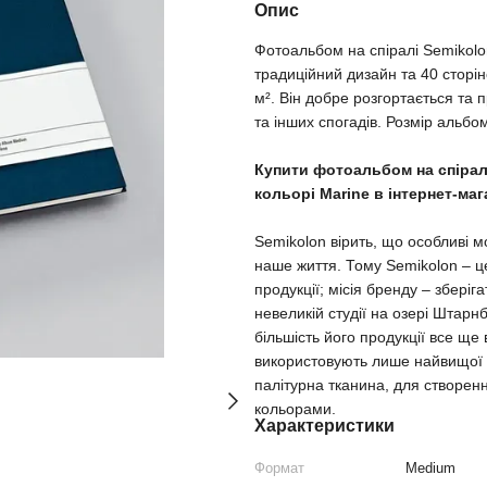
Опис
Фотоальбом на спіралі Semikol
традиційний дизайн та 40 сторін
м². Він добре розгортається та
та інших спогадів. Розмір альбом
Купити фотоальбом на спірал
кольорі Marine в інтернет-маг
Semikolon вірить, що особливі мо
наше життя. Тому Semikolon – це
продукції; місія бренду – зберіг
невеликій студії на озері Штарн
більшість його продукції все ще
використовують лише найвищої як
палітурна тканина, для створен
кольорами.
Характеристики
Формат
Medium