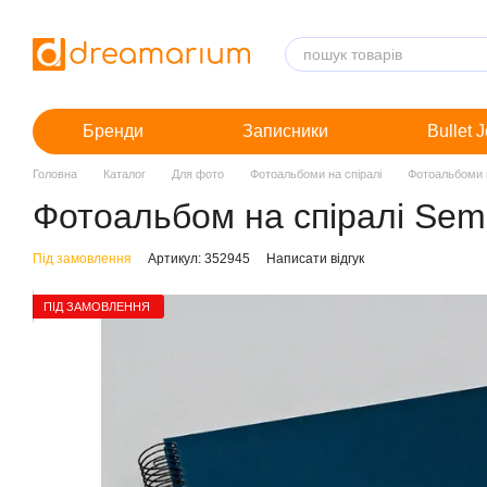
Перейти до основного контенту
Бренди
Записники
Bullet 
Головна
Каталог
Для фото
Фотоальбоми на спіралі
Фотоальбоми н
Фотоальбом на спіралі Semi
Під замовлення
Артикул: 352945
Написати відгук
ПІД ЗАМОВЛЕННЯ