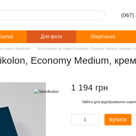
(067)
Journal
Для фото
Зберігання
а спіралі Semikolon
Фотоальбом на спіралі Semikolon, Economy Medium, кремові сто
kolon, Economy Medium, кремо
1 194 грн
Увійти
для відображення накоп
%
Купити