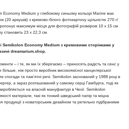
on Economy Medium у глибокому синьому кольорі Marine має
ок (20 аркушів) з кремово-білого фотокартону щільністю 270 г/
 пропонує максимум місця для фотографій розміром 10 x 15 см
у становить 23 x 22,3 см.
і Semikolon Economy Medium з кремовими сторінками у
азині dreamarium.shop.
менти – і те, як ми їх зберігаємо – приносять радість та сенс у
 більше, ніж просто виробник високоякісної канцелярської
ати спогади та пам'ятні речі. Semikolon заснований у 1988 році в
бергер, а зараз розташований у самому серці Гамбурга, тоді як
 виробляється на власній мануфактурі в Чехії. Semikolon
ості матеріали, такі як тонкий шведський папір та міцна
ня продукції з новаторським дизайном та ретельно підібраними