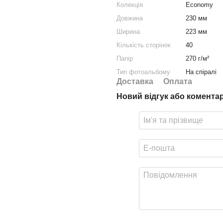
Колекція
Economy
Довжина
230 мм
Ширина
223 мм
Кількість сторінок
40
Папір
270 г/м²
Тип фотоальбому
На спіралі
Доставка
Оплата
Новий відгук або комента