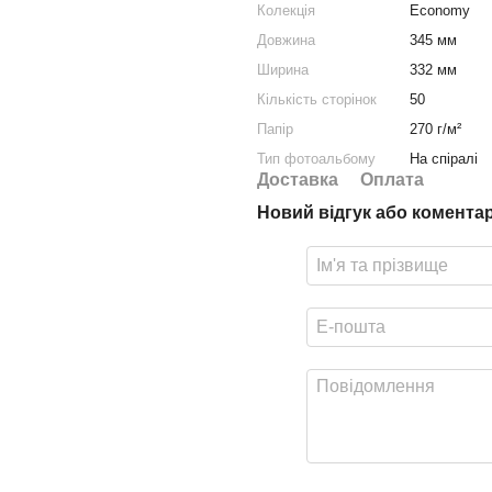
Колекція
Economy
Довжина
345 мм
Ширина
332 мм
Кількість сторінок
50
Папір
270 г/м²
Тип фотоальбому
На спіралі
Доставка
Оплата
Новий відгук або комента