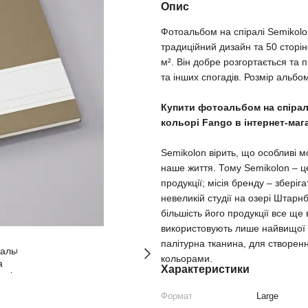
Опис
Фотоальбом на спіралі Semikolo
традиційний дизайн та 50 сторін
м². Він добре розгортається та
та інших спогадів. Розмір альбом
Купити фотоальбом на спірал
кольорі Fango в інтернет-маг
Semikolon вірить, що особливі мо
наше життя. Тому Semikolon – це
продукції; місія бренду – зберіг
невеликій студії на озері Штарн
більшість його продукції все ще
використовують лише найвищої як
палітурна тканина, для створен
кольорами.
Характеристики
Формат
Large