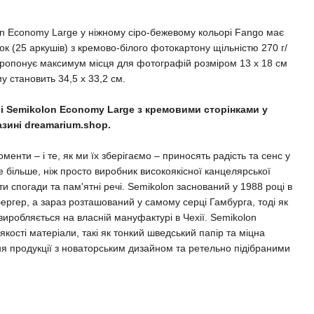
n Economy Large у ніжному сіро-бежевому кольорі Fango має
ок (25 аркушів) з кремово-білого фотокартону щільністю 270 г/
 пропонує максимум місця для фотографій розміром 13 x 18 см
у становить 34,5 x 33,2 см.
і Semikolon Economy Large з кремовими сторінками у
азині dreamarium.shop.
менти – і те, як ми їх зберігаємо – приносять радість та сенс у
 більше, ніж просто виробник високоякісної канцелярської
ати спогади та пам'ятні речі. Semikolon заснований у 1988 році в
бергер, а зараз розташований у самому серці Гамбурга, тоді як
 виробляється на власній мануфактурі в Чехії. Semikolon
ості матеріали, такі як тонкий шведський папір та міцна
ня продукції з новаторським дизайном та ретельно підібраними