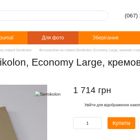
(067)
Journal
Для фото
Зберігання
а спіралі Semikolon
Фотоальбом на спіралі Semikolon, Economy Large, кремові сторі
kolon, Economy Large, кремові
1 714 грн
Увійти
для відображення накоп
%
Купити