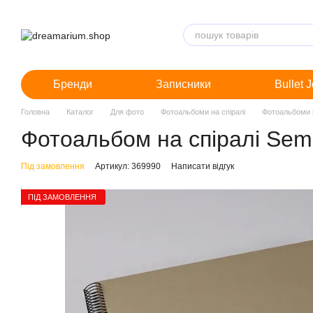
Перейти до основного контенту
Бренди
Записники
Bullet 
Головна
Каталог
Для фото
Фотоальбоми на спіралі
Фотоальбоми н
Фотоальбом на спіралі Semi
Під замовлення
Артикул: 369990
Написати відгук
ПІД ЗАМОВЛЕННЯ