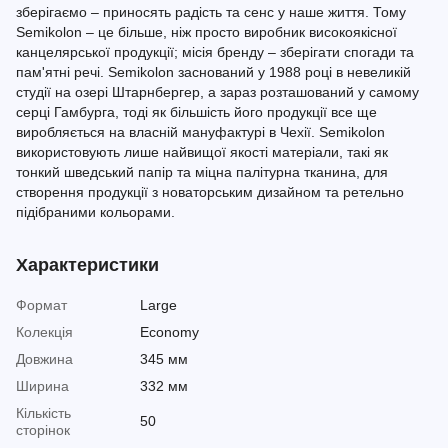
зберігаємо – приносять радість та сенс у наше життя. Тому
Semikolon – це більше, ніж просто виробник високоякісної
канцелярської продукції; місія бренду – зберігати спогади та
пам'ятні речі. Semikolon заснований у 1988 році в невеликій
студії на озері Штарнбергер, а зараз розташований у самому
серці Гамбурга, тоді як більшість його продукції все ще
виробляється на власній мануфактурі в Чехії. Semikolon
використовують лише найвищої якості матеріали, такі як
тонкий шведський папір та міцна палітурна тканина, для
створення продукції з новаторським дизайном та ретельно
підібраними кольорами.
Характеристики
Формат
Large
Колекція
Economy
Довжина
345 мм
Ширина
332 мм
Кількість
50
сторінок