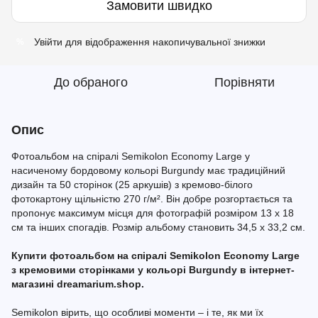
Замовити швидко
Увійти
для відображення накопичувальної знижки
%
До обраного
Порівняти
Опис
Фотоальбом на спіралі Semikolon Economy Large у
насиченому бордовому кольорі Burgundy має традиційний
дизайн та 50 сторінок (25 аркушів) з кремово-білого
фотокартону щільністю 270 г/м². Він добре розгортається та
пропонує максимум місця для фотографій розміром 13 x 18
см та інших спогадів. Розмір альбому становить 34,5 x 33,2 см.
Купити фотоальбом на спіралі Semikolon Economy Large
з кремовими сторінками у кольорі Burgundy в інтернет-
магазині dreamarium.shop.
Semikolon вірить, що особливі моменти – і те, як ми їх