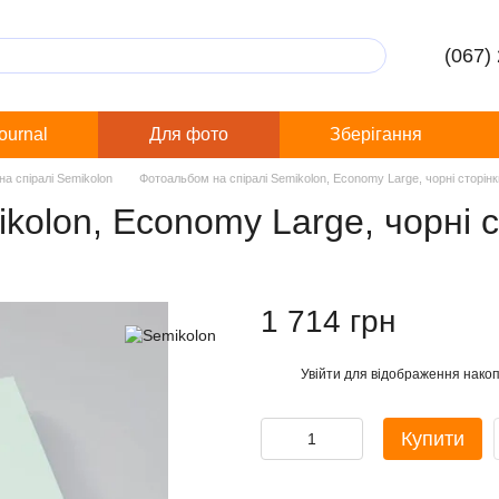
(067)
Journal
Для фото
Зберігання
а спіралі Semikolon
Фотоальбом на спіралі Semikolon, Economy Large, чорні сторін
kolon, Economy Large, чорні с
1 714 грн
Увійти
для відображення накоп
%
Купити