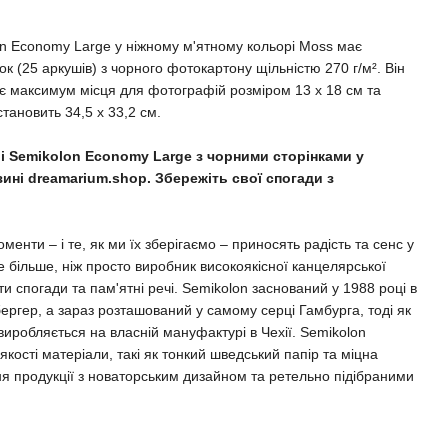
n Economy Large у ніжному м'ятному кольорі Moss має
ок (25 аркушів) з чорного фотокартону щільністю 270 г/м². Він
є максимум місця для фотографій розміром 13 x 18 см та
становить 34,5 x 33,2 см.
і Semikolon Economy Large з чорними сторінками у
зині dreamarium.shop. Збережіть свої спогади з
менти – і те, як ми їх зберігаємо – приносять радість та сенс у
 більше, ніж просто виробник високоякісної канцелярської
ати спогади та пам'ятні речі. Semikolon заснований у 1988 році в
бергер, а зараз розташований у самому серці Гамбурга, тоді як
 виробляється на власній мануфактурі в Чехії. Semikolon
ості матеріали, такі як тонкий шведський папір та міцна
ня продукції з новаторським дизайном та ретельно підібраними