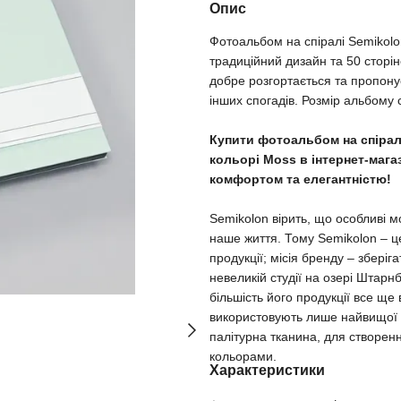
Опис
Фотоальбом на спіралі Semikolo
традиційний дизайн та 50 сторін
добре розгортається та пропону
інших спогадів. Розмір альбому 
Купити фотоальбом на спірал
кольорі Moss в інтернет-мага
комфортом та елегантністю!
Semikolon вірить, що особливі мо
наше життя. Тому Semikolon – це
продукції; місія бренду – зберіг
невеликій студії на озері Штарн
більшість його продукції все ще
використовують лише найвищої як
палітурна тканина, для створен
кольорами.
Характеристики