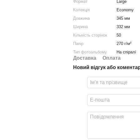
Формат
Large
Колекція
Economy
Довжина
345 мм
Ширина
332 мм
Кількість сторінок
50
Папір
270 г/м²
Тип фотоальбому
На спіралі
Доставка
Оплата
Новий відгук або комента