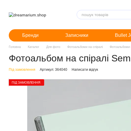
Перейти до основного контенту
Бренди
Записники
Bullet 
Головна
Каталог
Для фото
Фотоальбоми на спіралі
Фотоальбоми н
Фотоальбом на спіралі Semi
Під замовлення
Артикул: 364040
Написати відгук
ПІД ЗАМОВЛЕННЯ