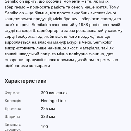
Semikolon вірить, що особливі моменти – і те, як ми їх
зберігаємо – приносять радість та сенс у наше життя. Тому
Semikolon – це більше, ніж просто виробник високоякісної
канцелярської продукції; місія бренду – зберігати спогади та
пам'ятні речі. Semikolon заснований у 1988 році в невеликій
студії на озері Штарнбергер, а зараз розташований у самому
серці Гамбурга, тоді як більшість його продукції все ще
виробляється на власній мануфактурі в Чехії. Semikolon
використовують лише найвищої якості матеріали, такі як
тонкий шведський папір та міцна палітурна тканина, для
створення продукції з новаторським дизайном та ретельно
підібраними кольорами.
Характеристики
Формат
300 кишеньок
Колекція
Heritage Line
Довжина
225 мм
Ширина
328 мм
Кількість
100
сторінок