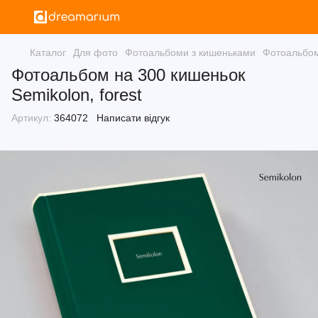
Каталог
Для фото
Фотоальбоми з кишеньками
Фотоальбом
Фотоальбом на 300 кишеньок
Semikolon, forest
Артикул:
364072
Написати відгук