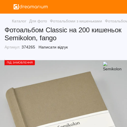
Каталог
Для фото
Фотоальбоми з кишеньками
Фотоальбом
Фотоальбом Classic на 200 кишеньок
Semikolon, fango
Артикул:
374265
Написати відгук
ПІД ЗАМОВЛЕННЯ