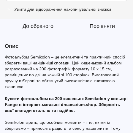
Увійти
для відображення накопичувальної знижки
%
До обраного
Порівняти
Опис
Фотоальбом Semikolon – це елегантний та практичний спосіб
зберегти ваші найцінніші спогади. Цей кишеньковий альбом
розрахований на 200 фотографій формату 10 x 15 см,
розміщених по дві на кожній зі 100 сторінок. Виготовлений
вручну в Європі та обтягнутий високоякісною книжковою
тканиною.
Купити фотоальбом на 200 кишеньок Semikolon у кольорі
Fango в інтернет-магазині dreamarium.shop. Збережіть
свої спогади стильно та надійно.
Semikolon вірить, що особливі моменти – і те, як ми їх
зберігаємо – приносять радість та сенс у наше життя. Тому