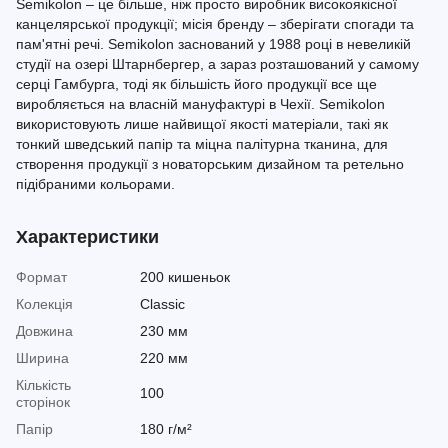
Semikolon – це більше, ніж просто виробник високоякісної
канцелярської продукції; місія бренду – зберігати спогади та
пам'ятні речі. Semikolon заснований у 1988 році в невеликій
студії на озері Штарнбергер, а зараз розташований у самому
серці Гамбурга, тоді як більшість його продукції все ще
виробляється на власній мануфактурі в Чехії. Semikolon
використовують лише найвищої якості матеріали, такі як
тонкий шведський папір та міцна палітурна тканина, для
створення продукції з новаторським дизайном та ретельно
підібраними кольорами.
Характеристики
Формат
200 кишеньок
Колекція
Classic
Довжина
230 мм
Ширина
220 мм
Кількість
100
сторінок
Папір
180 г/м²