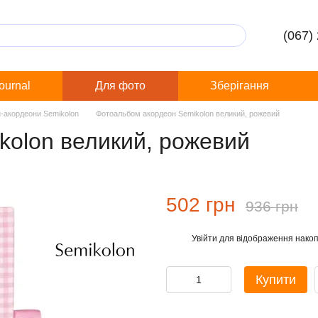
(067)
Journal
Для фото
Зберігання
-акордеони Semikolon
Фотоальбом акордеон Semikolon великий, рожевий
kolon великий, рожевий
502 грн
936 грн
Увійти
для відображення накоп
%
Купити