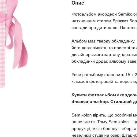
Опис
Фотоальбом акордеон Semikolon 
натхненним стилем Бріджит Борд
спогади про дитинство. Пастель
Альбом має тверду обкладинку,
його довговічність та приємні та
дизайнерського картону, ідеаль
обкладинки додає альбому заве
Розмір альбому становить 15 х 
кількості фотографій та перегля
Купити фотоальбом акордеон 
dreamarium.shop. Стильний д
Semikolon вірить, що особливі мо
наше життя. Тому Semikolon – це
продукції; місія бренду – зберіг
невеликій студії на озері Штарн