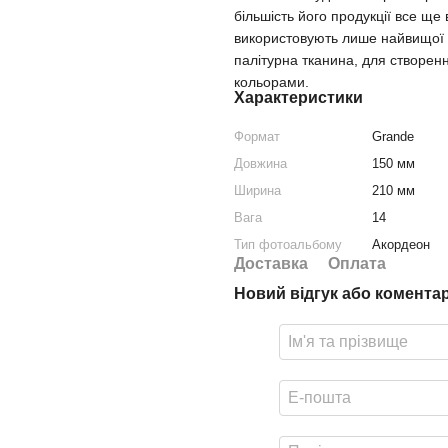
більшість його продукції все ще
використовують лише найвищої як
палітурна тканина, для створен
кольорами.
Характеристики
Формат
Grande
Довжина
150 мм
Ширина
210 мм
Вага
14
Тип фотоальбому
Акордеон
Доставка
Оплата
Новий відгук або комента