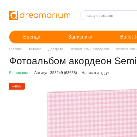
Перейти до основного контенту
Бренди
Записники
Bullet 
Головна
Каталог
Для фото
Фотоальбоми-акордеони
Фотоальбоми
Фотоальбом акордеон Semi
В наявності
Артикул: 353249 (63638)
Написати відгук
−46%