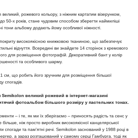
великий, рожевого кольору, з ніжним картатим візерунком,
о 50-х років, стане чудовим способом зберегти наймиліші
ні тони альбому додають йому особливої ніжності.
 покриту високоякісною книжковою тканиною, що забезпечує
ктильні відчуття. Всередині ви знайдете 14 сторінок з кремового
ного для розміщення фотографій. Декоративний бант у колір
ршеності та особливого шарму.
21 см, що робить його зручним для розміщення більшої
ду спогадів.
Semikolon великий рожевий в інтернет-магазині
итячий фотоальбом більшого розміру у пастельних тонах.
менти – і те, як ми їх зберігаємо – приносять радість та сенс у
 більше, ніж просто виробник високоякісної канцелярської
ати спогади та пам'ятні речі. Semikolon заснований у 1988 році в
бергер, а зараз розташований у самому серці Гамбурга, тоді як