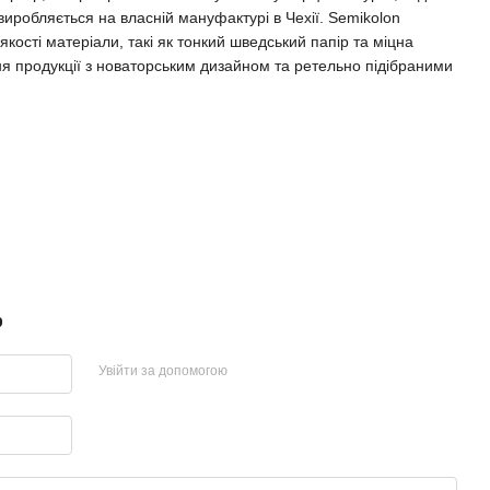
 виробляється на власній мануфактурі в Чехії. Semikolon
ості матеріали, такі як тонкий шведський папір та міцна
ня продукції з новаторським дизайном та ретельно підібраними
р
Увійти за допомогою