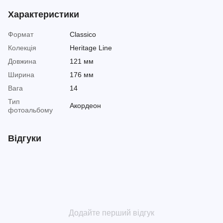
Характеристики
Формат
Classico
Колекція
Heritage Line
Довжина
121 мм
Ширина
176 мм
Вага
14
Тип
Акордеон
фотоальбому
Відгуки
Додайте перший відгук