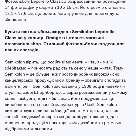
Фотоальбом Leporello Classico розрахований на розміщення
14 фотографій у форматі 10 x 15 см. Його розмір становить
12,1 x 17,6 см, що робить його зручним для перегляду та
зберігання.
Купити фотоальбом-акордеон Semikolon Leporello
Classico у кольорі Orange в інтернет-магазині
dreamarium.shop. Стильний фотоальбом-акордеон для
ваших спогадів.
Semikolon вірить, що особливі моменти – і те, як ми їх
зберігаємо – приносять радість та сенс у наше життя. Тому
Semikolon – це більше, ніж просто виробник високоякісної
канцелярської продукції; місія бренду – зберігати спогади та
пам'ятні речі. Semikolon заснований у 1988 році в невеликій
студії на озері Штарнбергер, а зараз розташований у самому
серці Гамбурга, тоді як більшість його продукції все ще
виробляється на власній мануфактурі в Чехії. Semikolon
використовують лише найвищої якості матеріали, такі як
тонкий шведський папір та міцна палітурна тканина, для
створення продукції з новаторським дизайном та ретельно
підібраними кольорами.