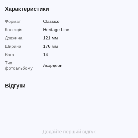
Характеристики
Формат
Classico
Колекція
Heritage Line
Довжина
121 мм
Ширина
176 мм
Вага
14
Тип
Акордеон
фотоальбому
Відгуки
Додайте перший відгук