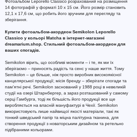
Фотоальбом Leporello Classico розрахований на розміщення
14 фотографій у форматі 10 x 15 см. Його розмір становить
12,1 x 17,6 см, що робить його зручним для перегляду та
зберігання.
Купити фотоальбом-акордеон Semikolon Leporello
Classico у кольорі Matcha в інтернет-магазині
dreamarium.shop. Стильний фотоальбом-акордеон для
ваших спогадів.
Semikolon вірить, що особливі моменти – і те, як ми їх
зберігаємо – приносять радість та сенс у наше життя. Тому
Semikolon – це більше, ніж просто виробник високоякісної
канцелярської продукції; місія бренду – зберігати спогади та
пам'ятні речі. Semikolon заснований у 1988 році в невеликій
студії на озері Штарнбергер, а зараз розташований у самому
серці Гамбурга, тоді як більшість його продукції все ще
виробляється на власній мануфактурі в Чехії. Semikolon
використовують лише найвищої якості матеріали, такі як
тонкий шведський папір та міцна палітурна тканина, для
створення продукції з новаторським дизайном та ретельно
підібраними кольорами.