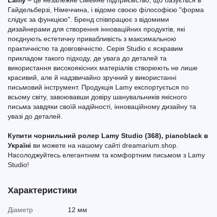
Lamy
– це незалежне сімейне підприємство, що базується в
Гайдельберзі, Німеччина, і відоме своєю філософією "форма
слідує за функцією". Бренд співпрацює з відомими
дизайнерами для створення інноваційних продуктів, які
поєднують естетичну привабливість з максимальною
практичністю та довговічністю. Серія Studio є яскравим
прикладом такого підходу, де увага до деталей та
використання високоякісних матеріалів створюють не лише
красивий, але й надзвичайно зручний у використанні
письмовий інструмент. Продукція Lamy експортується по
всьому світу, завоювавши довіру шанувальників якісного
письма завдяки своїй надійності, інноваційному дизайну та
увазі до деталей.
Купити чорнильний ролер Lamy Studio (368), pianoblack в
Україні
ви можете на нашому сайті dreamarium.shop.
Насолоджуйтесь елегантним та комфортним письмом з Lamy
Studio!
Характеристики
Діаметр
12 мм