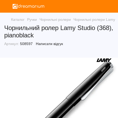
Каталог
Ручки
Чорнильні ролери
Чорнильні ролери Lamy
Чорнильний ролер Lamy Studio (368),
pianoblack
Артикул:
508597
Написати відгук