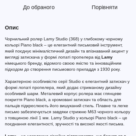
До обраного
Порівняти
Опис
Чорнильний ролер Lamy Studio (368) у глибокому чорному
кольорі Piano black – це елегантний письмовий інструмент,
який поєднує мінімалістичний дизайн та впізнаваний акцент у
вигляді затискача у формі лопаті пропелера від
Lamy
німецького бренду, відомого своєю якістю та інноваційним
підходом до створення письмового приладдя з 1930 року.
Характерною особливістю серії Studio є елегантний затискач у
формі лопаті пропелера, який додає стриманому дизайну
особливий шарм. Металевий корпус ролера має глянцеве
покриття Piano black, а хромовані затискач та область для
пальців підкреслюють його вишуканий стиль. Плавне та легке
письмо забезпечується завдяки стрижню М63 чорного кольору
з товщиною лінії 1 мм. Lamy Studio у кольорі Piano black – це
поєднання елегантності, зручності та високої якості письма.