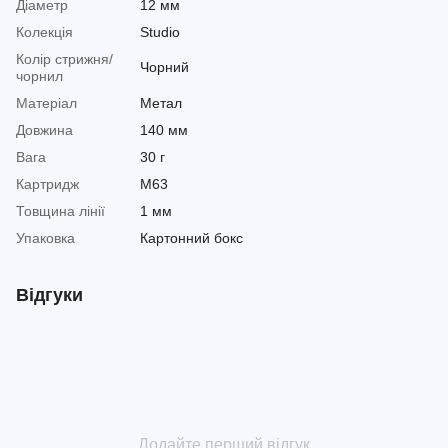
Діаметр
12 мм
Колекція
Studio
Колір стрижня/
Чорний
чорнил
Матеріал
Метал
Довжина
140 мм
Вага
30 г
Картридж
М63
Товщина лінії
1 мм
Упаковка
Картонний бокс
Відгуки
Додайте перший відгук