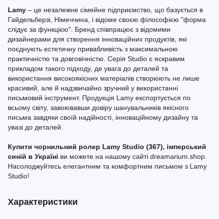
Lamy
– це незалежне сімейне підприємство, що базується в
Гайдельберзі, Німеччина, і відоме своєю філософією "форма
слідує за функцією". Бренд співпрацює з відомими
дизайнерами для створення інноваційних продуктів, які
поєднують естетичну привабливість з максимальною
практичністю та довговічністю. Серія Studio є яскравим
прикладом такого підходу, де увага до деталей та
використання високоякісних матеріалів створюють не лише
красивий, але й надзвичайно зручний у використанні
письмовий інструмент. Продукція Lamy експортується по
всьому світу, завоювавши довіру шанувальників якісного
письма завдяки своїй надійності, інноваційному дизайну та
увазі до деталей.
Купити чорнильний ролер Lamy Studio (367), імперський
синій в Україні
ви можете на нашому сайті dreamarium.shop.
Насолоджуйтесь елегантним та комфортним письмом з Lamy
Studio!
Характеристики