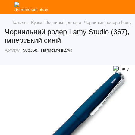
Каталог
Ручки
Чорнильні ролери
Чорнильні ролери Lamy
Чорнильний ролер Lamy Studio (367),
імперський синій
Артикул:
508368
Написати відгук