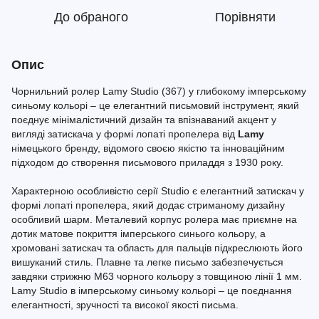
До обраного
Порівняти
Опис
Чорнильний ролер Lamy Studio (367) у глибокому імперському
синьому кольорі – це елегантний письмовий інструмент, який
поєднує мінімалістичний дизайн та впізнаваний акцент у
вигляді затискача у формі лопаті пропелера від
Lamy
німецького бренду, відомого своєю якістю та інноваційним
підходом до створення письмового приладдя з 1930 року.
Характерною особливістю серії Studio є елегантний затискач у
формі лопаті пропелера, який додає стриманому дизайну
особливий шарм. Металевий корпус ролера має приємне на
дотик матове покриття імперського синього кольору, а
хромовані затискач та область для пальців підкреслюють його
вишуканий стиль. Плавне та легке письмо забезпечується
завдяки стрижню М63 чорного кольору з товщиною лінії 1 мм.
Lamy Studio в імперському синьому кольорі – це поєднання
елегантності, зручності та високої якості письма.