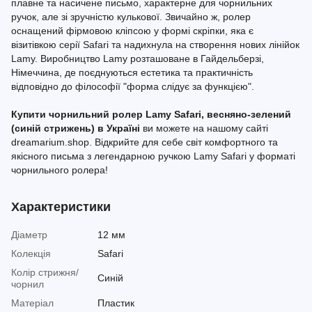
плавне та насичене письмо, характерне для чорнильних
ручок, але зі зручністю кулькової. Звичайно ж, ролер
оснащений фірмовою кліпсою у формі скріпки, яка є
візитівкою серії Safari та надихнула на створення нових лінійок
Lamy. Виробництво Lamy розташоване в Гайдельберзі,
Німеччина, де поєднуються естетика та практичність
відповідно до філософії "форма слідує за функцією".
Купити чорнильний ролер Lamy Safari, весняно-зелений
(синій стрижень) в Україні
ви можете на нашому сайті
dreamarium.shop. Відкрийте для себе світ комфортного та
якісного письма з легендарною ручкою Lamy Safari у форматі
чорнильного ролера!
Характеристики
Діаметр
12 мм
Колекція
Safari
Колір стрижня/
Синій
чорнил
Матеріал
Пластик