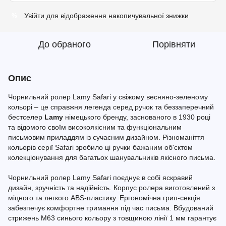
Увійти
для відображення накопичувальної знижки
%
До обраного
Порівняти
Опис
Чорнильний ролер Lamy Safari у свіжому весняно-зеленому
кольорі – це справжня легенда серед ручок та беззаперечний
бестселер
Lamy
німецького бренду, заснованого в 1930 році
та відомого своїм високоякісним та функціональним
письмовим приладдям із сучасним дизайном. Різноманіття
кольорів серії Safari зробило ці ручки бажаним об'єктом
колекціонування для багатьох шанувальників якісного письма.
Чорнильний ролер Lamy Safari поєднує в собі яскравий
дизайн, зручність та надійність. Корпус ролера виготовлений з
міцного та легкого ABS-пластику. Ергономічна грип-секція
забезпечує комфортне тримання під час письма. Вбудований
стрижень M63 синього кольору з товщиною лінії 1 мм гарантує