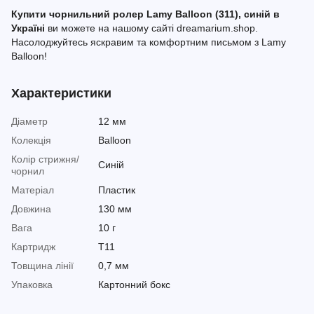
Купити чорнильний ролер Lamy Balloon (311), синій в
Україні
ви можете на нашому сайті dreamarium.shop.
Насолоджуйтесь яскравим та комфортним письмом з Lamy
Balloon!
Характеристики
Діаметр
12 мм
Колекція
Balloon
Колір стрижня/
Синій
чорнил
Матеріал
Пластик
Довжина
130 мм
Вага
10 г
Картридж
Т11
Товщина лінії
0,7 мм
Упаковка
Картонний бокс