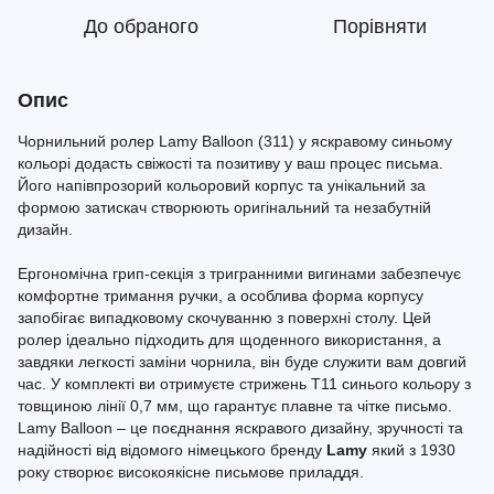
До обраного
Порівняти
Опис
Чорнильний ролер Lamy Balloon (311) у яскравому синьому
кольорі додасть свіжості та позитиву у ваш процес письма.
Його напівпрозорий кольоровий корпус та унікальний за
формою затискач створюють оригінальний та незабутній
дизайн.
Ергономічна грип-секція з тригранними вигинами забезпечує
комфортне тримання ручки, а особлива форма корпусу
запобігає випадковому скочуванню з поверхні столу. Цей
ролер ідеально підходить для щоденного використання, а
завдяки легкості заміни чорнила, він буде служити вам довгий
час. У комплекті ви отримуєте стрижень Т11 синього кольору з
товщиною лінії 0,7 мм, що гарантує плавне та чітке письмо.
Lamy Balloon – це поєднання яскравого дизайну, зручності та
надійності від відомого німецького бренду
Lamy
який з 1930
року створює високоякісне письмове приладдя.