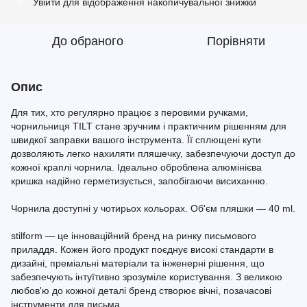
Увійти
для відображення накопичувальної знижки
%
До обраного
Порівняти
Опис
Для тих, хто регулярно працює з перовими ручками,
чорнильниця TILT стане зручним і практичним рішенням для
швидкої заправки вашого інструмента. Її сплющені кути
дозволяють легко нахиляти пляшечку, забезпечуючи доступ до
кожної краплі чорнила. Ідеально оброблена алюмінієва
кришка надійно герметизується, запобігаючи висиханню.
Чорнила доступні у чотирьох кольорах. Об'єм пляшки — 40 ml.
stilform — це інноваційний бренд на ринку письмового
приладдя. Кожен його продукт поєднує високі стандарти в
дизайні, преміальні матеріали та інженерні рішення, що
забезпечують інтуїтивно зрозуміле користування. З великою
любов'ю до кожної деталі бренд створює вічні, позачасові
інструменти для письма.