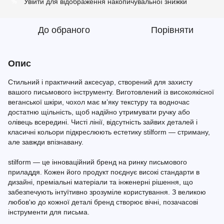
Увійти
для відображення накопичувальної знижки
%
До обраного
Порівняти
Опис
Стильний і практичний аксесуар, створений для захисту
вашого письмового інструменту. Виготовлений із високоякісної
веганської шкіри, чохол має м’яку текстуру та водночас
достатню щільність, щоб надійно утримувати ручку або
олівець всередині. Чисті лінії, відсутність зайвих деталей і
класичні кольори підкреслюють естетику stilform — стриману,
але завжди впізнавану.
stilform — це інноваційний бренд на ринку письмового
приладдя. Кожен його продукт поєднує високі стандарти в
дизайні, преміальні матеріали та інженерні рішення, що
забезпечують інтуїтивно зрозуміле користування. З великою
любов'ю до кожної деталі бренд створює вічні, позачасові
інструменти для письма.