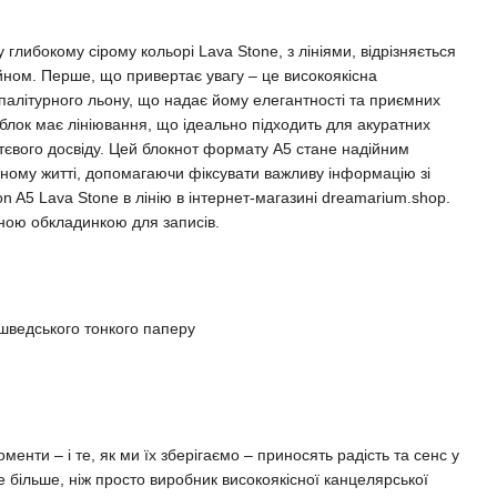
глибокому сірому кольорі Lava Stone, з лініями, відрізняється
йном. Перше, що привертає увагу – це високоякісна
 палітурного льону, що надає йому елегантності та приємних
й блок має лініювання, що ідеально підходить для акуратних
ттєвого досвіду. Цей блокнот формату A5 стане надійним
ному житті, допомагаючи фіксувати важливу інформацію зі
n A5 Lava Stone в лінію в інтернет-магазині dreamarium.shop.
ною обкладинкою для записів.
 шведського тонкого паперу
менти – і те, як ми їх зберігаємо – приносять радість та сенс у
 більше, ніж просто виробник високоякісної канцелярської