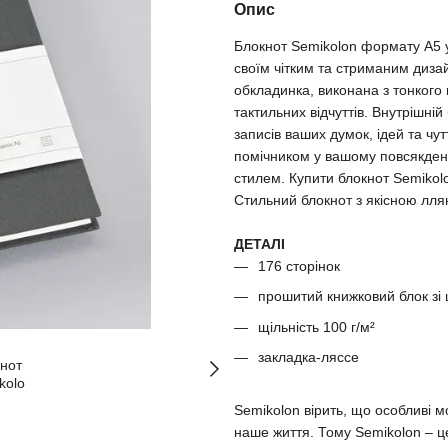
Опис
Блокнот Semikolon формату A5 у 
своїм чітким та стриманим диза
обкладинка, виконана з тонкого
тактильних відчуттів. Внутрішні
записів ваших думок, ідей та чу
помічником у вашому повсякден
стилем. Купити блокнот Semikolo
Стильний блокнот з якісною лля
ДЕТАЛІ
176 сторінок
прошитий книжковий блок зі
щільність 100 г/м²
закладка-ляссе
Semikolon вірить, що особливі мо
наше життя. Тому Semikolon – це