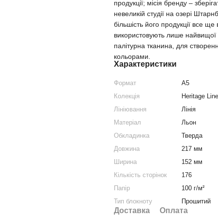
продукції; місія бренду – зберіг
невеликій студії на озері Штарн
більшість його продукції все ще
використовують лише найвищої як
палітурна тканина, для створен
кольорами.
Характеристики
Формат
A5
Колекція
Heritage Lin
Лініювання
Лінія
Матеріал
Льон
Обкладинка
Тверда
Довжина
217 мм
Ширина
152 мм
Кількість сторінок
176
Папір
100 г/м²
Тип блокноту
Прошитий
Доставка
Оплата