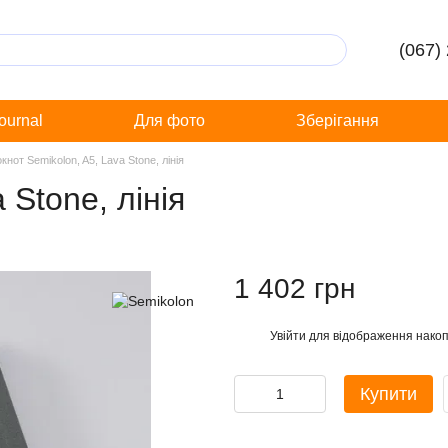
(067)
Journal
Для фото
Зберігання
кнот Semikolon, A5, Lava Stone, лінія
 Stone, лінія
1 402 грн
Увійти
для відображення накоп
%
Купити