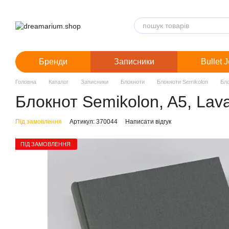
Перейти до основного контенту
Бренди
Записники
Bullet 
Головна
Каталог
Записники
Блокноти
Блокноти Semikolon
Бло
Блокнот Semikolon, A5, Lava
Під замовлення
Артикул: 370044
Написати відгук
ПІД ЗАМОВЛЕННЯ