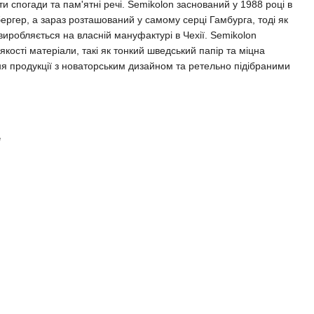
ати спогади та пам'ятні речі. Semikolon заснований у 1988 році в
бергер, а зараз розташований у самому серці Гамбурга, тоді як
 виробляється на власній мануфактурі в Чехії. Semikolon
ості матеріали, такі як тонкий шведський папір та міцна
ня продукції з новаторським дизайном та ретельно підібраними
e