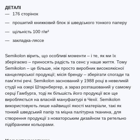
ДЕТАЛІ
176 сторінок
прошитий книжковий блок зі шведського тонкого паперу
щільність 100 г/м²
закладка-ляссе
Semikolon вірить, що особливі моменти – і те, як ми їх
зберігаємо – приносять радість та сенс у наше життя. Тому
Semikolon – це більше, ніж просто виробник високоякісної
канцелярської продукції; місія бренду – зберігати спогади та
пам'ятні речі. Semikolon заснований у 1988 році в невеликій
студії на озері Штарнбергер, а зараз розташований у самому
серці Гамбурга, тоді як більшість його продукції все ще
виробляється на власній мануфактурі в Чехії. Semikolon
використовують лише найвищої якості матеріали, такі як
тонкий шведський папір та міцна палітурна тканина, для
створення продукції з новаторським дизайном та ретельно
підібраними кольорами.