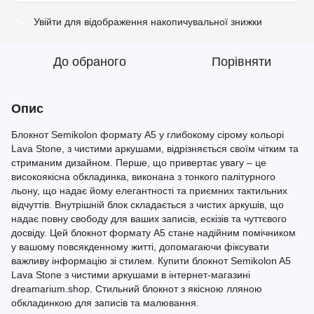
Увійти
для відображення накопичувальної знижки
%
До обраного
Порівняти
Опис
Блокнот Semikolon формату A5 у глибокому сірому кольорі
Lava Stone, з чистими аркушами, відрізняється своїм чітким та
стриманим дизайном. Перше, що привертає увагу – це
високоякісна обкладинка, виконана з тонкого палітурного
льону, що надає йому елегантності та приємних тактильних
відчуттів. Внутрішній блок складається з чистих аркушів, що
надає повну свободу для ваших записів, ескізів та чуттєвого
досвіду. Цей блокнот формату A5 стане надійним помічником
у вашому повсякденному житті, допомагаючи фіксувати
важливу інформацію зі стилем. Купити блокнот Semikolon A5
Lava Stone з чистими аркушами в інтернет-магазині
dreamarium.shop. Стильний блокнот з якісною лляною
обкладинкою для записів та малювання.