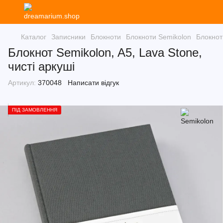
Каталог
Записники
Блокноти
Блокноти Semikolon
Блокнот 
Блокнот Semikolon, A5, Lava Stone,
чисті аркуші
Артикул:
370048
Написати відгук
ПІД ЗАМОВЛЕННЯ