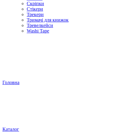
Скріпки
Стікери
Трекери
Тримачі для книжок
Тревелкейси
Washi Tape
Головна
Каталог