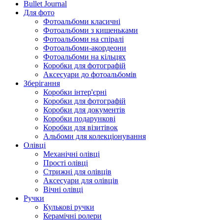
Bullet Journal
Для фото
Фотоальбоми класичні
Фотоальбоми з кишеньками
Фотоальбоми на спіралі
Фотоальбоми-акордеони
Фотоальбоми на кільцях
Коробки для фотографій
Аксесуари до фотоальбомів
Зберігання
Коробки інтер'єрні
Коробки для фотографій
Коробки для документів
Коробки подарункові
Коробки для візитівок
Альбоми для колекціонування
Олівці
Механічні олівці
Прості олівці
Стрижні для олівців
Аксесуари для олівців
Вічні олівці
Ручки
Кулькові ручки
Керамічні ролери