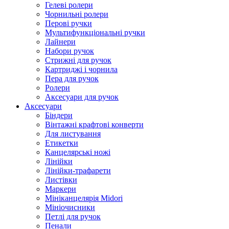
Гелеві ролери
Чорнильні ролери
Перові ручки
Мультифункціональні ручки
Лайнери
Набори ручок
Стрижні для ручок
Картриджі і чорнила
Пера для ручок
Ролери
Аксесуари для ручок
Аксесуари
Біндери
Вінтажні крафтові конверти
Для листування
Етикетки
Канцелярські ножі
Лінійки
Лінійки-трафарети
Листівки
Маркери
Мініканцелярія Midori
Мініочисники
Петлі для ручок
Пенали