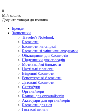
0
Мій кошик
Додайте товари до кошика
Бренди
Записники
Traveler's Notebook
Блокноти
Блокноти на спіралі
Блокноти зі змінними аркушами
Обкладинки для блокнотів
Щоденники для спогадів
Мотиваційні блокноти
Настільні планери
Відривні блокноти
Репортерські блокноти
Датовані блокноти
Скетчбуки
Органайзери
Бланки для органайзерів
Аксесуари для органайзерів
Блокноти для нот
Гостьові книги