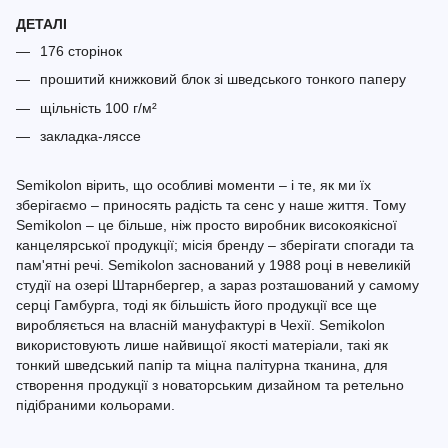
ДЕТАЛІ
176 сторінок
прошитий книжковий блок зі шведського тонкого паперу
щільність 100 г/м²
закладка-ляссе
Semikolon вірить, що особливі моменти – і те, як ми їх
зберігаємо – приносять радість та сенс у наше життя. Тому
Semikolon – це більше, ніж просто виробник високоякісної
канцелярської продукції; місія бренду – зберігати спогади та
пам'ятні речі. Semikolon заснований у 1988 році в невеликій
студії на озері Штарнбергер, а зараз розташований у самому
серці Гамбурга, тоді як більшість його продукції все ще
виробляється на власній мануфактурі в Чехії. Semikolon
використовують лише найвищої якості матеріали, такі як
тонкий шведський папір та міцна палітурна тканина, для
створення продукції з новаторським дизайном та ретельно
підібраними кольорами.