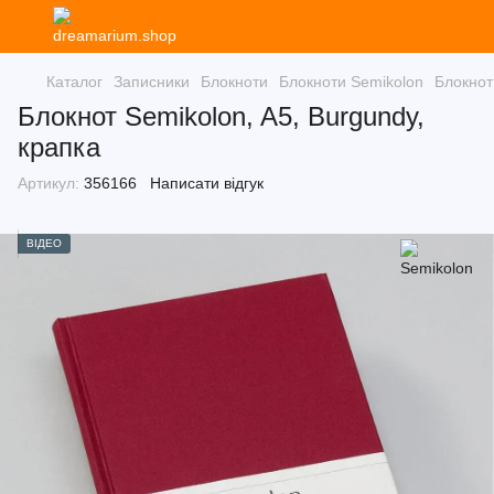
Каталог
Записники
Блокноти
Блокноти Semikolon
Блокнот
Блокнот Semikolon, A5, Burgundy,
крапка
Артикул:
356166
Написати відгук
ВІДЕО