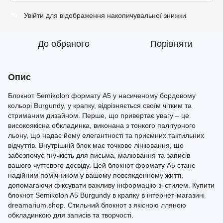
Увійти
для відображення накопичувальної знижки
%
До обраного
Порівняти
Опис
Блокнот Semikolon формату A5 у насиченому бордовому
кольорі Burgundy, у крапку, відрізняється своїм чітким та
стриманим дизайном. Перше, що привертає увагу – це
високоякісна обкладинка, виконана з тонкого палітурного
льону, що надає йому елегантності та приємних тактильних
відчуттів. Внутрішній блок має точкове лініювання, що
забезпечує гнучкість для письма, малювання та записів
вашого чуттєвого досвіду. Цей блокнот формату A5 стане
надійним помічником у вашому повсякденному житті,
допомагаючи фіксувати важливу інформацію зі стилем. Купити
блокнот Semikolon A5 Burgundy в крапку в інтернет-магазині
dreamarium.shop. Стильний блокнот з якісною лляною
обкладинкою для записів та творчості.