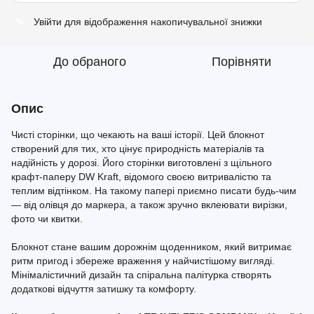
Увійти
для відображення накопичувальної знижки
%
До обраного
Порівняти
Опис
Чисті сторінки, що чекають на ваші історії. Цей блокнот
створений для тих, хто цінує природність матеріалів та
надійність у дорозі. Його сторінки виготовлені з щільного
крафт-паперу DW Kraft, відомого своєю витривалістю та
теплим відтінком. На такому папері приємно писати будь-чим
— від олівця до маркера, а також зручно вклеювати вирізки,
фото чи квитки.
Блокнот стане вашим дорожнім щоденником, який витримає
ритм пригод і збереже враження у найчистішому вигляді.
Мінімалістичний дизайн та спіральна палітурка створять
додаткові відчуття затишку та комфорту.