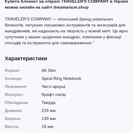
Купити блокнот на спіралі TRAVELER'S COMPANY в Україні
можна онлайн на сайті dreamarium.shop
TRAVELER'S COMPANY — японський бренд унікальних
блокнотів, латунних письмових інструментів та аксесуарів для
мандрівників, які надихають на творчість у кожній миті. Це вірні
супутники у ваших щоденних мандрах, помічники у фіксації
спогадів та інструменти для самовираження."
Характеристики
Формат
А5 Slim
Колекція
Spiral Ring Notebook
Лініювання
Чисті аркуші
Матеріал
Крафт-папір
Обкладинка
Тверда
Довжина
218 мм
Ширина
130 мм
Висота
18 мм