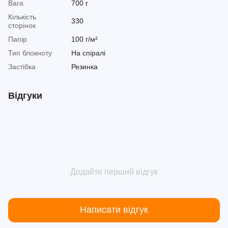
Вага
700 г
Кількість
330
сторінок
Папір
100 г/м²
Тип блокноту
На спіралі
Застібка
Резинка
Відгуки
Додайте перший відгук
Написати відгук