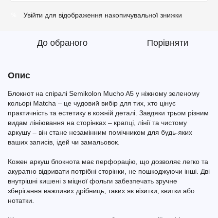
Увійти
для відображення накопичувальної знижки
%
До обраного
Порівняти
Опис
Блокнот на спіралі Semikolon Mucho A5 у ніжному зеленому
кольорі Matcha – це чудовий вибір для тих, хто цінує
практичність та естетику в кожній деталі. Завдяки трьом різним
видам лініювання на сторінках – крапці, лінії та чистому
аркушу – він стане незамінним помічником для будь-яких
ваших записів, ідей чи замальовок.
Кожен аркуш блокнота має перфорацію, що дозволяє легко та
акуратно відривати потрібні сторінки, не пошкоджуючи інші. Дві
внутрішні кишені з міцної фольги забезпечать зручне
зберігання важливих дрібниць, таких як візитки, квитки або
нотатки.