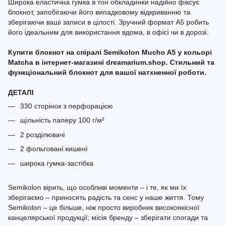
Широка еластична гумка в тон обкладинки надійно фіксує
блокнот, запобігаючи його випадковому відкриванню та
зберігаючи ваші записи в цілості. Зручний формат A5 робить
його ідеальним для використання вдома, в офісі чи в дорозі.
Купити блокнот на спіралі Semikolon Mucho A5 у кольорі
Matcha в інтернет-магазині dreamarium.shop. Стильний та
функціональний блокнот для вашої натхненної роботи.
ДЕТАЛІ
330 сторінок з перфорацією
щільність паперу 100 г/м²
2 розділювачі
2 фольговані кишені
широка гумка-застібка
Semikolon вірить, що особливі моменти – і те, як ми їх
зберігаємо – приносять радість та сенс у наше життя. Тому
Semikolon – це більше, ніж просто виробник високоякісної
канцелярської продукції; місія бренду – зберігати спогади та