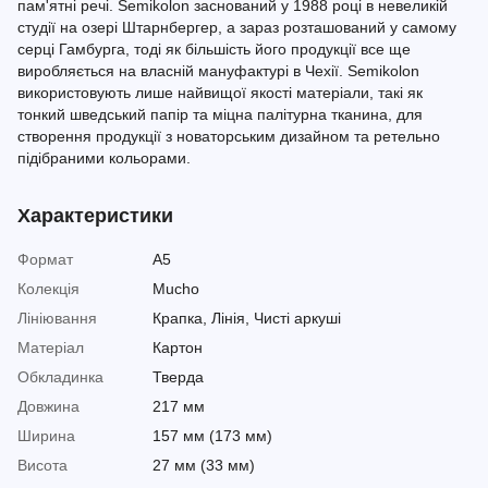
пам'ятні речі. Semikolon заснований у 1988 році в невеликій
студії на озері Штарнбергер, а зараз розташований у самому
серці Гамбурга, тоді як більшість його продукції все ще
виробляється на власній мануфактурі в Чехії. Semikolon
використовують лише найвищої якості матеріали, такі як
тонкий шведський папір та міцна палітурна тканина, для
створення продукції з новаторським дизайном та ретельно
підібраними кольорами.
Характеристики
Формат
A5
Колекція
Mucho
Лініювання
Крапка, Лінія, Чисті аркуші
Матеріал
Картон
Обкладинка
Тверда
Довжина
217 мм
Ширина
157 мм (173 мм)
Висота
27 мм (33 мм)