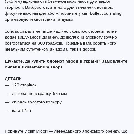
(5х5 мм) відкривають безмежні можливості для вашої
творчості. Використовуйте його для звичайних нотаток,
фіксуйте важливі ідеї або ж пориньте у світ Bullet Journaling,
організовуючи свої плани та думки.
Золота спіраль не лише надійно скріплює сторінки, але й
додає вишуканості дизайну, дозволяючи блокноту зручно
розгортатися на 360 градусів. Приємна вага робить його
ідеальним супутником як вдома, так і в дорозі.
Шукаєте, де купити блокнот Midori в Україні? Замовляйте
онлайн в dreamarium.shop!
ДЕТАЛІ:
120 сторінок
лініювання в крапку, 5х5 мм
спіраль золотого кольору
вага 175 г
Пориньте у світ Midori — легендарного японського бренду, що