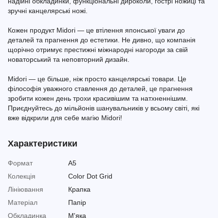
надійні обкладинки, функціональні дироколи, гострі ножиці та
зручні канцелярські ножі.
Кожен продукт Midori — це втілення японської уваги до
деталей та прагнення до естетики. Не дивно, що компанія
щорічно отримує престижні міжнародні нагороди за свій
новаторський та неповторний дизайн.
Midori — це більше, ніж просто канцелярські товари. Це
філософія уважного ставлення до деталей, це прагнення
зробити кожен день трохи красивішим та натхненнішим.
Приєднуйтесь до мільйонів шанувальників у всьому світі, які
вже відкрили для себе магію Midori!
Характеристики
Формат
A5
Колекція
Color Dot Grid
Лініювання
Крапка
Матеріал
Папір
Обкладинка
М'яка