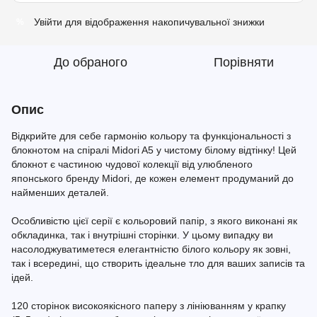
Увійти
для відображення накопичувальної знижки
%
До обраного
Порівняти
Опис
Відкрийте для себе гармонію кольору та функціональності з
блокнотом на спіралі Midori A5 у чистому білому відтінку! Цей
блокнот є частиною чудової колекції від улюбленого
японського бренду Midori, де кожен елемент продуманий до
найменших деталей.
Особливістю цієї серії є кольоровий папір, з якого виконані як
обкладинка, так і внутрішні сторінки. У цьому випадку ви
насолоджуватиметеся елегантністю білого кольору як зовні,
так і всередині, що створить ідеальне тло для ваших записів та
ідей.
120 сторінок високоякісного паперу з лініюванням у крапку