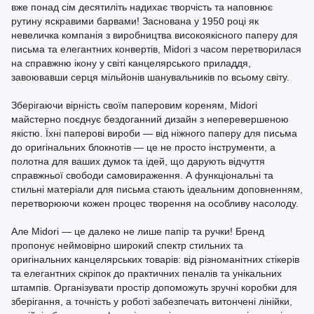
вже понад сім десятиліть надихає творчість та наповнює
рутину яскравими барвами! Заснована у 1950 році як
невеличка компанія з виробництва високоякісного паперу для
письма та елегантних конвертів, Midori з часом перетворилася
на справжню ікону у світі канцелярського приладдя,
завоювавши серця мільйонів шанувальників по всьому світу.
Зберігаючи вірність своїм паперовим кореням, Midori
майстерно поєднує бездоганний дизайн з неперевершеною
якістю. Їхні паперові вироби — від ніжного паперу для письма
до оригінальних блокнотів — це не просто інструменти, а
полотна для ваших думок та ідей, що дарують відчуття
справжньої свободи самовираження. А функціональні та
стильні матеріали для письма стають ідеальним доповненням,
перетворюючи кожен процес творення на особливу насолоду.
Але Midori — це далеко не лише папір та ручки! Бренд
пропонує неймовірно широкий спектр стильних та
оригінальних канцелярських товарів: від різноманітних стікерів
та елегантних скріпок до практичних пеналів та унікальних
штампів. Організувати простір допоможуть зручні коробки для
зберігання, а точність у роботі забезпечать витончені лінійки,