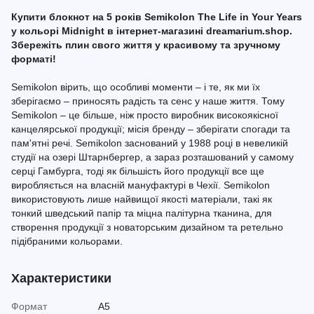
Купити блокнот на 5 років Semikolon The Life in Your Years
у кольорі Midnight в інтернет-магазині dreamarium.shop.
Збережіть плин свого життя у красивому та зручному
форматі!
Semikolon вірить, що особливі моменти – і те, як ми їх
зберігаємо – приносять радість та сенс у наше життя. Тому
Semikolon – це більше, ніж просто виробник високоякісної
канцелярської продукції; місія бренду – зберігати спогади та
пам'ятні речі. Semikolon заснований у 1988 році в невеликій
студії на озері Штарнбергер, а зараз розташований у самому
серці Гамбурга, тоді як більшість його продукції все ще
виробляється на власній мануфактурі в Чехії. Semikolon
використовують лише найвищої якості матеріали, такі як
тонкий шведський папір та міцна палітурна тканина, для
створення продукції з новаторським дизайном та ретельно
підібраними кольорами.
Характеристики
Формат
A5