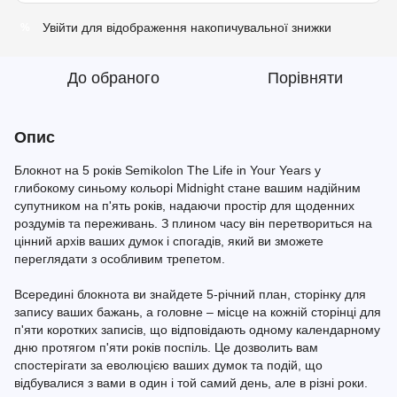
Увійти
для відображення накопичувальної знижки
%
До обраного
Порівняти
Опис
Блокнот на 5 років Semikolon The Life in Your Years у
глибокому синьому кольорі Midnight стане вашим надійним
супутником на п'ять років, надаючи простір для щоденних
роздумів та переживань. З плином часу він перетвориться на
цінний архів ваших думок і спогадів, який ви зможете
переглядати з особливим трепетом.
Всередині блокнота ви знайдете 5-річний план, сторінку для
запису ваших бажань, а головне – місце на кожній сторінці для
п'яти коротких записів, що відповідають одному календарному
дню протягом п'яти років поспіль. Це дозволить вам
спостерігати за еволюцією ваших думок та подій, що
відбувалися з вами в один і той самий день, але в різні роки.