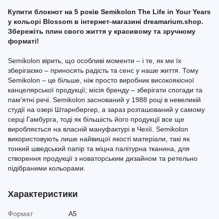
Купити блокнот на 5 років Semikolon The Life in Your Years
у кольорі Blossom в інтернет-магазині dreamarium.shop.
Збережіть плин свого життя у красивому та зручному
форматі!
Semikolon вірить, що особливі моменти – і те, як ми їх
зберігаємо – приносять радість та сенс у наше життя. Тому
Semikolon – це більше, ніж просто виробник високоякісної
канцелярської продукції; місія бренду – зберігати спогади та
пам'ятні речі. Semikolon заснований у 1988 році в невеликій
студії на озері Штарнбергер, а зараз розташований у самому
серці Гамбурга, тоді як більшість його продукції все ще
виробляється на власній мануфактурі в Чехії. Semikolon
використовують лише найвищої якості матеріали, такі як
тонкий шведський папір та міцна палітурна тканина, для
створення продукції з новаторським дизайном та ретельно
підібраними кольорами.
Характеристики
Формат
A5