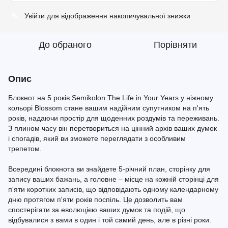
Увійти
для відображення накопичувальної знижки
%
До обраного
Порівняти
Опис
Блокнот на 5 років Semikolon The Life in Your Years у ніжному
кольорі Blossom стане вашим надійним супутником на п'ять
років, надаючи простір для щоденних роздумів та переживань.
З плином часу він перетвориться на цінний архів ваших думок
і спогадів, який ви зможете переглядати з особливим
трепетом.
Всередині блокнота ви знайдете 5-річний план, сторінку для
запису ваших бажань, а головне – місце на кожній сторінці для
п'яти коротких записів, що відповідають одному календарному
дню протягом п'яти років поспіль. Це дозволить вам
спостерігати за еволюцією ваших думок та подій, що
відбувалися з вами в один і той самий день, але в різні роки.