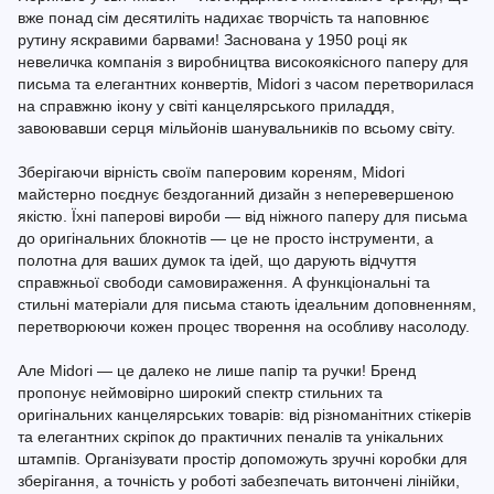
вже понад сім десятиліть надихає творчість та наповнює
рутину яскравими барвами! Заснована у 1950 році як
невеличка компанія з виробництва високоякісного паперу для
письма та елегантних конвертів, Midori з часом перетворилася
на справжню ікону у світі канцелярського приладдя,
завоювавши серця мільйонів шанувальників по всьому світу.
Зберігаючи вірність своїм паперовим кореням, Midori
майстерно поєднує бездоганний дизайн з неперевершеною
якістю. Їхні паперові вироби — від ніжного паперу для письма
до оригінальних блокнотів — це не просто інструменти, а
полотна для ваших думок та ідей, що дарують відчуття
справжньої свободи самовираження. А функціональні та
стильні матеріали для письма стають ідеальним доповненням,
перетворюючи кожен процес творення на особливу насолоду.
Але Midori — це далеко не лише папір та ручки! Бренд
пропонує неймовірно широкий спектр стильних та
оригінальних канцелярських товарів: від різноманітних стікерів
та елегантних скріпок до практичних пеналів та унікальних
штампів. Організувати простір допоможуть зручні коробки для
зберігання, а точність у роботі забезпечать витончені лінійки,