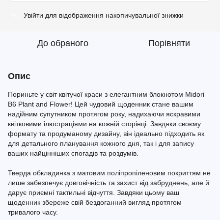
Увійти
для відображення накопичувальної знижки
%
До обраного
Порівняти
Опис
Пориньте у світ квітучої краси з елегантним блокнотом Midori
B6 Plant and Flower! Цей чудовий щоденник стане вашим
надійним супутником протягом року, надихаючи яскравими
квітковими ілюстраціями на кожній сторінці. Завдяки своєму
формату та продуманому дизайну, він ідеально підходить як
для детального планування кожного дня, так і для запису
ваших найцінніших спогадів та роздумів.
Тверда обкладинка з матовим поліпропіленовим покриттям не
лише забезпечує довговічність та захист від забруднень, але й
дарує приємні тактильні відчуття. Завдяки цьому ваш
щоденник збереже свій бездоганний вигляд протягом
тривалого часу.