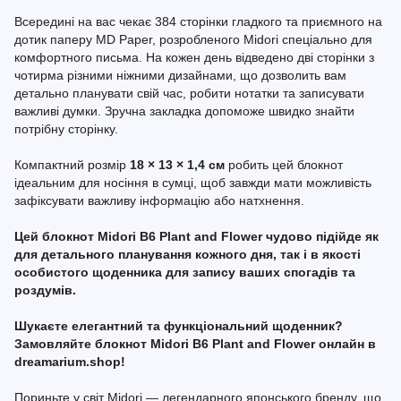
Всередині на вас чекає 384 сторінки гладкого та приємного на
дотик паперу MD Paper, розробленого Midori спеціально для
комфортного письма. На кожен день відведено дві сторінки з
чотирма різними ніжними дизайнами, що дозволить вам
детально планувати свій час, робити нотатки та записувати
важливі думки. Зручна закладка допоможе швидко знайти
потрібну сторінку.
Компактний розмір
18 × 13 × 1,4 см
робить цей блокнот
ідеальним для носіння в сумці, щоб завжди мати можливість
зафіксувати важливу інформацію або натхнення.
Цей блокнот Midori B6 Plant and Flower чудово підійде як
для детального планування кожного дня, так і в якості
особистого щоденника для запису ваших спогадів та
роздумів.
Шукаєте елегантний та функціональний щоденник?
Замовляйте блокнот Midori B6 Plant and Flower онлайн в
dreamarium.shop!
Пориньте у світ Midori — легендарного японського бренду, що