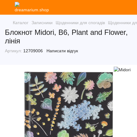
Каталог
Записники
Щоденники для спогадів
Щоденники для
Блокнот Midori, B6, Plant and Flower,
лінія
Артикул:
12709006
Написати відгук