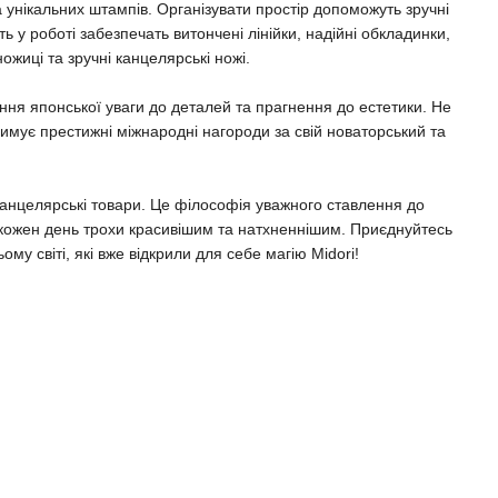
а унікальних штампів. Організувати простір допоможуть зручні
ть у роботі забезпечать витончені лінійки, надійні обкладинки,
ожиці та зручні канцелярські ножі.
ння японської уваги до деталей та прагнення до естетики. Не
имує престижні міжнародні нагороди за свій новаторський та
 канцелярські товари. Це філософія уважного ставлення до
 кожен день трохи красивішим та натхненнішим. Приєднуйтесь
ому світі, які вже відкрили для себе магію Midori!