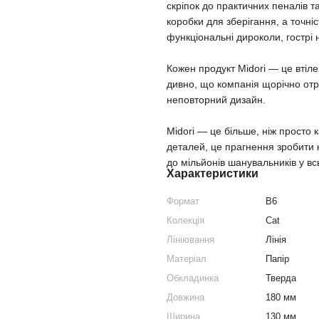
скріпок до практичних пеналів т
коробки для зберігання, а точніс
функціональні дироколи, гострі н
Кожен продукт Midori — це втіле
дивно, що компанія щорічно отр
неповторний дизайн.
Midori — це більше, ніж просто
деталей, це прагнення зробити
до мільйонів шанувальників у всь
Характеристики
Формат
B6
Колекція
Cat
Лініювання
Лінія
Матеріал
Папір
Обкладинка
Тверда
Довжина
180 мм
Ширина
130 мм