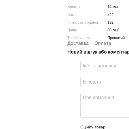
Висота
14 мм
Вага
244 г
Кількість сторінок
192
Папір
80 г/м²
Тип блокноту
Прошитий
Доставка
Оплата
Новий відгук або комента
Оцініть товар