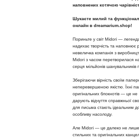
наповнених котячою чарівніс
Шукаєте милий та функціонал
онлайн в dreamarium.shop!
Пориньте у світ Midori — легенд
надихає творчість та наповнює 
невеличка компанія з виробницт
Midori з часом перетворилася н
серця мільйонів шанувальників п
Зберігаючи вірність своїм папе
неперевершеною якістю. Їхні па
оригінальних блокнотів — це не
дарують відчуття справжньої св
для письма стають ідеальним д
особливу насолоду.
Але Midori — це далеко не лише
стильних та оригінальних канцеля