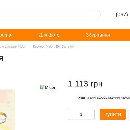
(067)
Journal
Для фото
Зберігання
я спогадів Midori
Блокнот Midori, B6, Cat, лінія
я
1 113 грн
Увійти
для відображення накоп
%
Купити