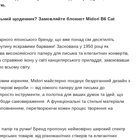
тю.
ьний щоденник? Замовляйте блокнот Midori B6 Cat
арного японського бренду, що вже понад сім десятиліть
рутину яскравими барвами! Заснована у 1950 році як
ва високоякісного паперу для письма та елегантних конвертів,
а справжню ікону у світі канцелярського приладдя, завоювавши
о всьому світу.
ровим кореням, Midori майстерно поєднує бездоганний дизайн з
перові вироби — від ніжного паперу для письма до
 просто інструменти, а полотна для ваших думок та ідей, що
ободи самовираження. А функціональні та стильні матеріали
оповненням, перетворюючи кожен процес творення на
 папір та ручки! Бренд пропонує неймовірно широкий спектр
рських товарів: від різноманітних стікерів та елегантних