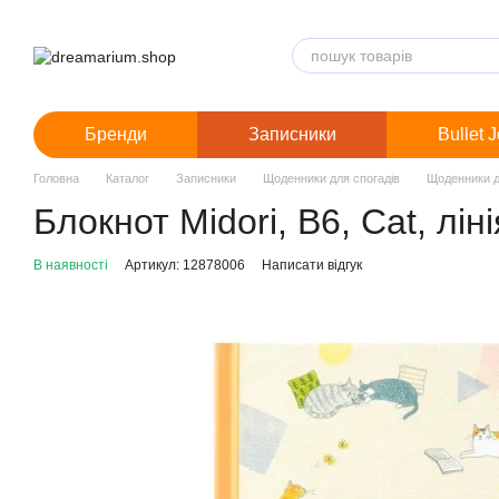
Перейти до основного контенту
Бренди
Записники
Bullet 
Головна
Каталог
Записники
Щоденники для спогадів
Щоденники дл
Блокнот Midori, B6, Cat, ліні
В наявності
Артикул: 12878006
Написати відгук