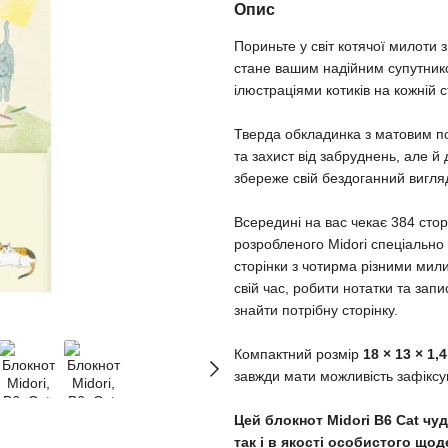
Опис
Пориньте у світ котячої милоти 
стане вашим надійним супутник
ілюстраціями котиків на кожній с
Тверда обкладинка з матовим по
та захист від забруднень, але й
збереже свій бездоганний вигля
Всередині на вас чекає 384 сто
розробленого Midori спеціально
сторінки з чотирма різними мил
свій час, робити нотатки та за
знайти потрібну сторінку.
Компактний розмір
18 × 13 × 1,
завжди мати можливість зафікс
Цей блокнот Midori B6 Cat чу
так і в якості особистого що