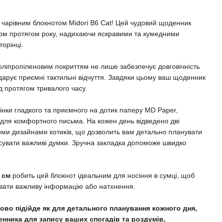
з чарівним блокнотом Midori B6 Cat! Цей чудовий щоденник
ом протягом року, надихаючи яскравими та кумедними
торінці.
ліпропіленовим покриттям не лише забезпечує довговічність
 дарує приємні тактильні відчуття. Завдяки цьому ваш щоденник
д протягом тривалого часу.
рінки гладкого та приємного на дотик паперу MD Paper,
 для комфортного письма. На кожен день відведено дві
ими дизайнами котиків, що дозволить вам детально планувати
писувати важливі думки. Зручна закладка допоможе швидко
4 см
робить цей блокнот ідеальним для носіння в сумці, щоб
увати важливу інформацію або натхнення.
дово підійде як для детального планування кожного дня,
денника для запису ваших спогадів та роздумів,