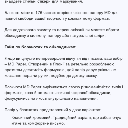
знайдете стильні стікери для маркування.
Блокнот містить 176 чистих сторінок якісного паперу MD для
повної свободи вашої творчості у компактному форматі.
Для додаткового захисту та персоналізації ви можете обрати
обкладинку з силікону, паперу або натуральної шкіри.
Гайд по блокнотах та обкладинках:
Якщо ви цінуєте неперевершені відчуття від письма, ваш вибір
– MD Paper. Створений в Японії за ретельно розробленою
протягом десятиліть формулою, цей папір дарує унікальне
ковзання пера чи ручки, подібне до дотику шовку.
Блокноти MD Paper вирізняються своєю різноманітністю типів і
форматів, хоча й не мають звичної яскравої обкладинки,
фокусуючись на якості внутрішнього наповнення.
Папір у блокнотах представлений у двох варіантах:
Класичний кремовий: Традиційний варіант, що забезпечує
м'яке та комфортне письмо.