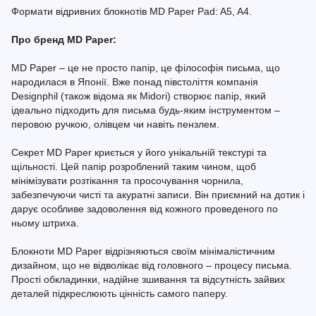
Формати відривних блокнотів MD Paper Pad: A5, A4.
Про бренд MD Paper:
MD Paper – це не просто папір, це філософія письма, що
народилася в Японії. Вже понад півстоліття компанія
Designphil (також відома як Midori) створює папір, який
ідеально підходить для письма будь-яким інструментом –
перовою ручкою, олівцем чи навіть пензлем.
Секрет MD Paper криється у його унікальній текстурі та
щільності. Цей папір розроблений таким чином, щоб
мінімізувати розтікання та просочування чорнила,
забезпечуючи чисті та акуратні записи. Він приємний на дотик і
дарує особливе задоволення від кожного проведеного по
ньому штриха.
Блокноти MD Paper відрізняються своїм мінімалістичним
дизайном, що не відволікає від головного – процесу письма.
Прості обкладинки, надійне зшивання та відсутність зайвих
деталей підкреслюють цінність самого паперу.