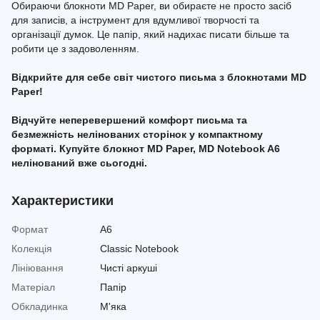
Обираючи блокноти MD Paper, ви обираєте не просто засіб
для записів, а інструмент для вдумливої творчості та
організації думок. Це папір, який надихає писати більше та
робити це з задоволенням.
Відкрийте для себе світ чистого письма з блокнотами MD
Paper!
Відчуйте неперевершений комфорт письма та
безмежність нелінованих сторінок у компактному
форматі. Купуйте блокнот MD Paper, MD Notebook A6
нелінований вже сьогодні.
Характеристики
Формат
A6
Колекція
Classic Notebook
Лініювання
Чисті аркуші
Матеріал
Папір
Обкладинка
М'яка