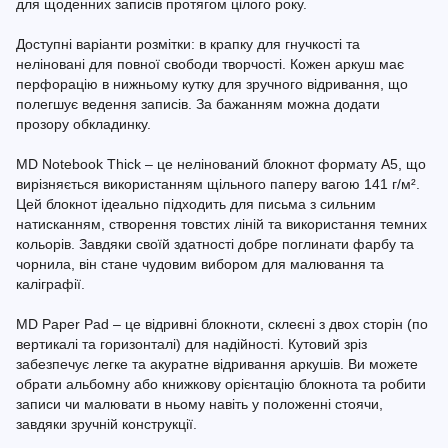
для щоденних записів протягом цілого року.
Доступні варіанти розмітки: в крапку для гнучкості та
неліновані для повної свободи творчості. Кожен аркуш має
перфорацію в нижньому кутку для зручного відривання, що
полегшує ведення записів. За бажанням можна додати
прозору обкладинку.
MD Notebook Thick – це нелінований блокнот формату A5, що
вирізняється використанням щільного паперу вагою 141 г/м².
Цей блокнот ідеально підходить для письма з сильним
натисканням, створення товстих ліній та використання темних
кольорів. Завдяки своїй здатності добре поглинати фарбу та
чорнила, він стане чудовим вибором для малювання та
каліграфії.
MD Paper Pad – це відривні блокноти, склеєні з двох сторін (по
вертикалі та горизонталі) для надійності. Кутовий зріз
забезпечує легке та акуратне відривання аркушів. Ви можете
обрати альбомну або книжкову орієнтацію блокнота та робити
записи чи малювати в ньому навіть у положенні стоячи,
завдяки зручній конструкції.