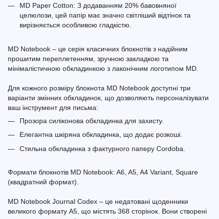
MD Paper Cotton: З додаванням 20% бавовняної
целюлози, цей папір має значно світліший відтінок та
вирізняється особливою гладкістю.
MD Notebook – це серія класичних блокнотів з надійним
прошитим переплетенням, зручною закладкою та
мінімалістичною обкладинкою з лаконічним логотипом MD.
Для кожного розміру блокнота MD Notebook доступні три
варіанти змінних обкладинок, що дозволяють персоналізувати
ваш інструмент для письма:
Прозора силіконова обкладинка для захисту.
Елегантна шкіряна обкладинка, що додає розкоші.
Стильна обкладинка з фактурного паперу Cordoba.
Формати блокнотів MD Notebook: A6, A5, A4 Variant, Square
(квадратний формат).
MD Notebook Journal Codex – це недатовані щоденники
великого формату A5, що містять 368 сторінок. Вони створені