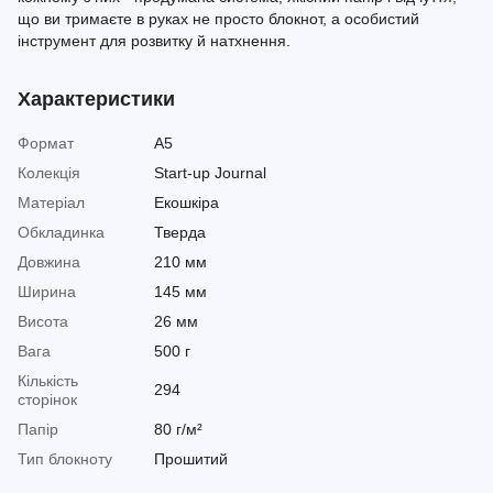
що ви тримаєте в руках не просто блокнот, а особистий
інструмент для розвитку й натхнення.
Характеристики
Формат
A5
Колекція
Start-up Journal
Матеріал
Екошкіра
Обкладинка
Тверда
Довжина
210 мм
Ширина
145 мм
Висота
26 мм
Вага
500 г
Кількість
294
сторінок
Папір
80 г/м²
Тип блокноту
Прошитий