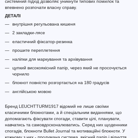
системний підхід дозволяє уникнути типових помилок та
впевнено розпочати власну справу.
ДЕТАЛІ
внутрішня регульована кишеня
2 закладки-лясе
еластичний фіксатор-резинка
прошите переплетення
наліпки для маркування та архівування
цупкий високоякісний папір, через який не просочується
чорнило
блокнот повністю розгортається на 180 градусів
англійською мовою
Бренд LEUCHTTURM1917 відомий не лише своїми
класичними блокнотами, а й спеціальним виданнями, що
допомагають фіксувати спогади, ставити цілі, планувати,
навчатись та самовдосконалюватись. Серед них щоденники
спогадів, блокноти Bullet Journal та мотиваційні блокноти. У
кожному з них - продумана система, якісний папір і відчуття,