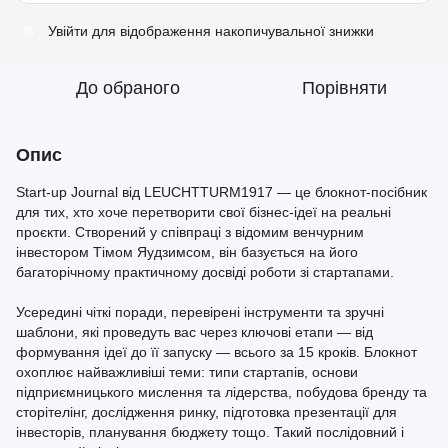
Увійти
для відображення накопичувальної знижки
%
До обраного
Порівняти
Опис
Start-up Journal від LEUCHTTURM1917 — це блокнот-посібник
для тих, хто хоче перетворити свої бізнес-ідеї на реальні
проєкти. Створений у співпраці з відомим венчурним
інвестором Тімом Яудзимсом, він базується на його
багаторічному практичному досвіді роботи зі стартапами.
Усередині чіткі поради, перевірені інструменти та зручні
шаблони, які проведуть вас через ключові етапи — від
формування ідеї до її запуску — всього за 15 кроків. Блокнот
охоплює найважливіші теми: типи стартапів, основи
підприємницького мислення та лідерства, побудова бренду та
сторітелінг, дослідження ринку, підготовка презентації для
інвесторів, планування бюджету тощо. Такий послідовний і