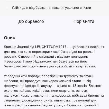
Увійти
для відображення накопичувальної знижки
%
До обраного
Порівняти
Опис
Start-up Journal від LEUCHTTURM1917 — це блокнот-посібник
для тих, хто хоче перетворити свої бізнес-ідеї на реальні
проєкти. Створений у співпраці з відомим венчурним
інвестором Тімом Яудзимсом, він базується на його
багаторічному практичному досвіді роботи зі стартапами.
Усередині чіткі поради, перевірені інструменти та зручні
шаблони, які проведуть вас через ключові етапи — від
формування ідеї до її запуску — всього за 15 кроків. Блокнот
охоплює найважливіші теми: типи стартапів, основи
підприємницького мислення та лідерства, побудова бренду та
сторітелінг, дослідження ринку, підготовка презентації для
інвесторів, планування бюджету тощо. Такий послідовний і