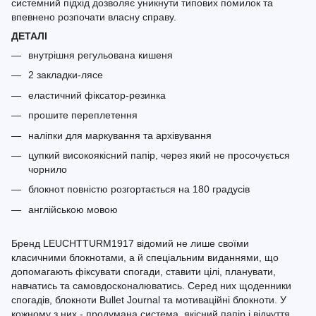
системний підхід дозволяє уникнути типових помилок та
впевнено розпочати власну справу.
ДЕТАЛІ
внутрішня регульована кишеня
2 закладки-лясе
еластичний фіксатор-резинка
прошите переплетення
наліпки для маркування та архівування
цупкий високоякісний папір, через який не просочується
чорнило
блокнот повністю розгортається на 180 градусів
англійською мовою
Бренд LEUCHTTURM1917 відомий не лише своїми
класичними блокнотами, а й спеціальним виданнями, що
допомагають фіксувати спогади, ставити цілі, планувати,
навчатись та самовдосконалюватись. Серед них щоденники
спогадів, блокноти Bullet Journal та мотиваційні блокноти. У
кожному з них - продумана система, якісний папір і відчуття,