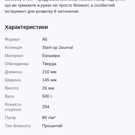
що ви тримаєте в руках не просто блокнот, а особистий
інструмент для розвитку й натхнення.
Характеристики
Формат
A5
Колекція
Start-up Journal
Матеріал
Екошкіра
Обкладинка
Тверда
Довжина
210 мм
Ширина
145 мм
Висота
26 мм
Вага
500 г
Кількість
294
сторінок
Папір
80 г/м²
Тип блокноту
Прошитий