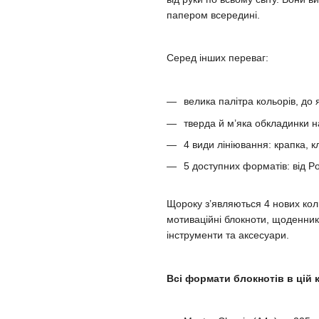
папером всередині.
Серед інших переваг:
велика палітра кольорів, до 
тверда й м’яка обкладинки н
4 види лініювання: крапка, кл
5 доступних форматів: від Po
Щороку з’являються 4 нових кол
мотиваційні блокноти, щоденники
інструменти та аксесуари.
Всі формати блокнотів в цій к