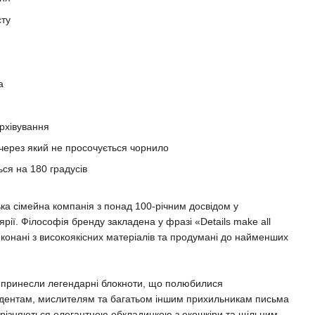
сту
а
рхівування
 через який не просочується чорнило
ься на 180 градусів
сімейна компанія з понад 100-річним досвідом у
рії. Філософія бренду закладена у фразі «Details make all
виконані з високоякісних матеріалів та продумані до найменших
у принесли легендарні блокноти, що полюбилися
дентам, мислителям та багатьом іншим прихильникам письма
 вирізняються елегантною обкладинкою з екошкіри та щільним