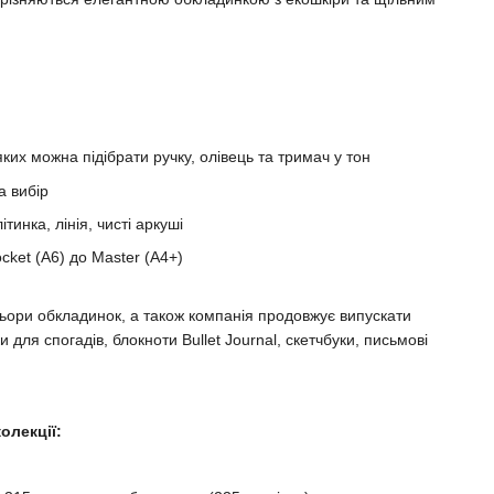
яких можна підібрати ручку, олівець та тримач у тон
а вибір
ітинка, лінія, чисті аркуші
cket (A6) до Master (A4+)
ьори обкладинок, а також компанія продовжує випускати
 для спогадів, блокноти Bullet Journal, скетчбуки, письмові
олекції: