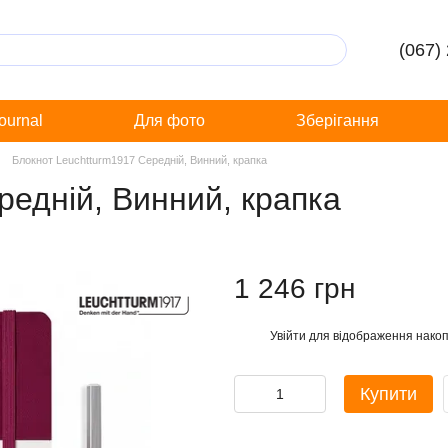
(067)
Journal
Для фото
Зберігання
Блокнот Leuchtturm1917 Середній, Винний, крапка
редній, Винний, крапка
1 246 грн
Увійти
для відображення накоп
%
Купити