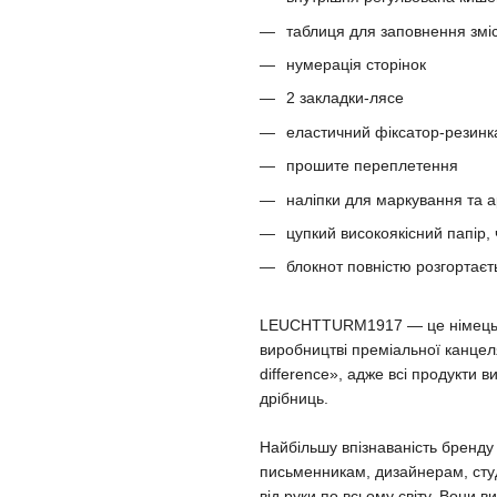
таблиця для заповнення змі
нумерація сторінок
2 закладки-лясе
еластичний фіксатор-резинк
прошите переплетення
наліпки для маркування та а
цупкий високоякісний папір,
блокнот повністю розгортаєт
LEUCHTTURM1917 — це німецька 
виробництві преміальної канцеля
difference», адже всі продукти 
дрібниць.
Найбільшу впізнаваність бренд
письменникам, дизайнерам, сту
від руки по всьому світу. Вони