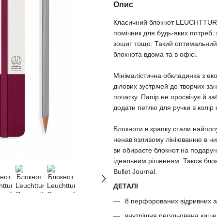
Опис
Класичний блокнот LEUCHTTURM
помічник для будь-яких потреб:
зошит тощо. Такий оптимальний
блокнота вдома та в офісі.
Мінімалістична обкладинка з ек
ділових зустрічей до творчих зан
початку. Папір не просвічує й 
додати петлю для ручки в колір
Блокноти в крапку стали найпоп
ненав’язливому лініюванню в них
ви обираєте блокнот на подаруно
ідеальним рішенням. Також блок
Bullet Journal.
ДЕТАЛІ
8 перфорованих відривних а
внутрішня регульована киш