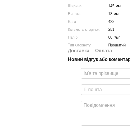
Ширина
145 мм
Висота
18 мм
Вага
423 г
Кількість сторінок
251
Папір
80 г/м²
Тип блокноту
Прошитий
Доставка
Оплата
Новий відгук або комента