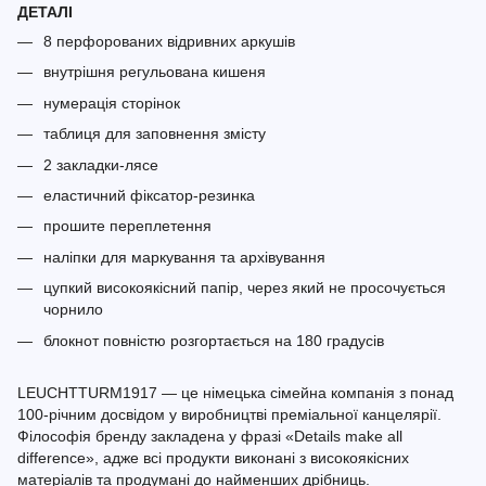
ДЕТАЛІ
8 перфорованих відривних аркушів
внутрішня регульована кишеня
нумерація сторінок
таблиця для заповнення змісту
2 закладки-лясе
еластичний фіксатор-резинка
прошите переплетення
наліпки для маркування та архівування
цупкий високоякісний папір, через який не просочується
чорнило
блокнот повністю розгортається на 180 градусів
LEUCHTTURM1917 — це німецька сімейна компанія з понад
100-річним досвідом у виробництві преміальної канцелярії.
Філософія бренду закладена у фразі «Details make all
difference», адже всі продукти виконані з високоякісних
матеріалів та продумані до найменших дрібниць.