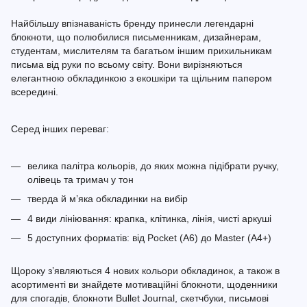
Найбільшу впізнаваність бренду принесли легендарні
блокноти, що полюбилися письменникам, дизайнерам,
студентам, мислителям та багатьом іншим прихильникам
письма від руки по всьому світу. Вони вирізняються
елегантною обкладинкою з екошкіри та щільним папером
всередині.
Серед інших переваг:
велика палітра кольорів, до яких можна підібрати ручку,
олівець та тримач у тон
тверда й м’яка обкладинки на вибір
4 види лініювання: крапка, клітинка, лінія, чисті аркуші
5 доступних форматів: від Pocket (A6) до Master (A4+)
Щороку з’являються 4 нових кольори обкладинок, а також в
асортименті ви знайдете мотиваційні блокноти, щоденники
для спогадів, блокноти Bullet Journal, скетчбуки, письмові