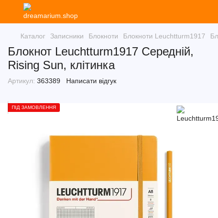
Каталог
Записники
Блокноти
Блокноти Leuchtturm1917
Бл
Блокнот Leuchtturm1917 Середній,
Rising Sun, клітинка
Артикул:
363389
Написати відгук
ПІД ЗАМОВЛЕННЯ