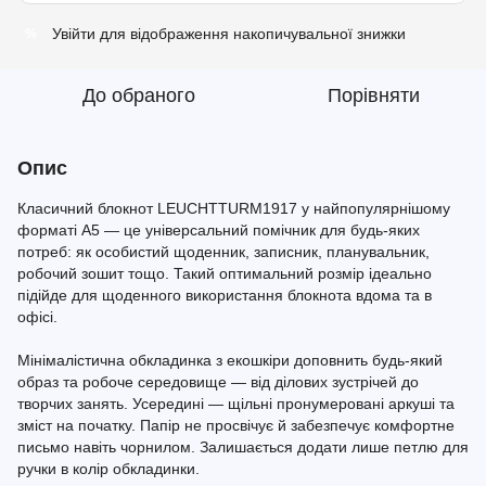
Увійти
для відображення накопичувальної знижки
%
До обраного
Порівняти
Опис
Класичний блокнот LEUCHTTURM1917 у найпопулярнішому
форматі A5 — це універсальний помічник для будь-яких
потреб: як особистий щоденник, записник, планувальник,
робочий зошит тощо. Такий оптимальний розмір ідеально
підійде для щоденного використання блокнота вдома та в
офісі.
Мінімалістична обкладинка з екошкіри доповнить будь-який
образ та робоче середовище — від ділових зустрічей до
творчих занять. Усередині — щільні пронумеровані аркуші та
зміст на початку. Папір не просвічує й забезпечує комфортне
письмо навіть чорнилом. Залишається додати лише петлю для
ручки в колір обкладинки.