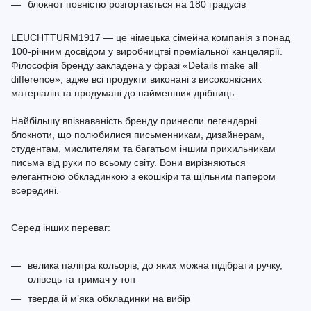
блокнот повністю розгортається на 180 градусів
LEUCHTTURM1917 — це німецька сімейна компанія з понад
100-річним досвідом у виробництві преміальної канцелярії.
Філософія бренду закладена у фразі «Details make all
difference», адже всі продукти виконані з високоякісних
матеріалів та продумані до найменших дрібниць.
Найбільшу впізнаваність бренду принесли легендарні
блокноти, що полюбилися письменникам, дизайнерам,
студентам, мислителям та багатьом іншим прихильникам
письма від руки по всьому світу. Вони вирізняються
елегантною обкладинкою з екошкіри та щільним папером
всередині.
Серед інших переваг:
велика палітра кольорів, до яких можна підібрати ручку,
олівець та тримач у тон
тверда й м’яка обкладинки на вибір