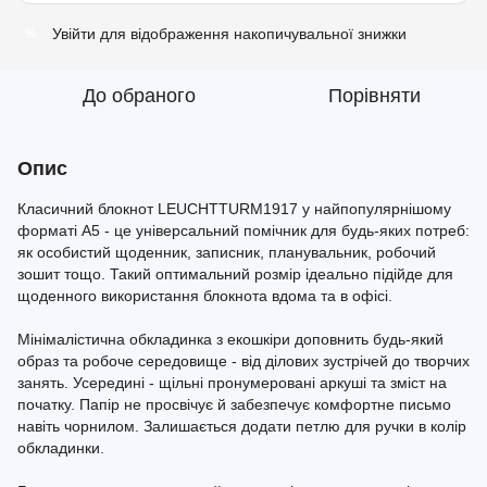
Увійти
для відображення накопичувальної знижки
%
До обраного
Порівняти
Опис
Класичний блокнот LEUCHTTURM1917 у найпопулярнішому
форматі A5 - це універсальний помічник для будь-яких потреб:
як особистий щоденник, записник, планувальник, робочий
зошит тощо. Такий оптимальний розмір ідеально підійде для
щоденного використання блокнота вдома та в офісі.
Мінімалістична обкладинка з екошкіри доповнить будь-який
образ та робоче середовище - від ділових зустрічей до творчих
занять. Усередині - щільні пронумеровані аркуші та зміст на
початку. Папір не просвічує й забезпечує комфортне письмо
навіть чорнилом. Залишається додати петлю для ручки в колір
обкладинки.