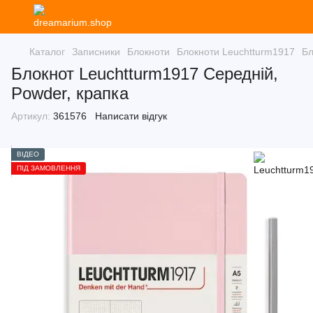
Каталог
Записники
Блокноти
Блокноти Leuchtturm1917
Бл
Блокнот Leuchtturm1917 Середній,
Powder, крапка
Артикул:
361576
Написати відгук
ВІДЕО
ПІД ЗАМОВЛЕННЯ