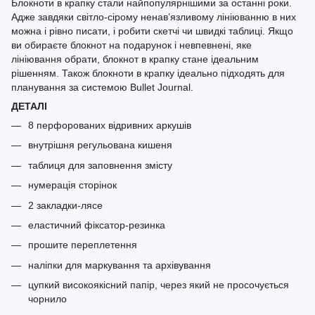
Блокноти в крапку стали найпопулярнішими за останні роки.
Адже завдяки світло-сірому ненав’язливому лініюванню в них
можна і рівно писати, і робити скетчі чи швидкі таблиці. Якщо
ви обираєте блокнот на подарунок і невпевнені, яке
лініювання обрати, блокнот в крапку стане ідеальним
рішенням. Також блокноти в крапку ідеально підходять для
планування за системою Bullet Journal.
ДЕТАЛІ
8 перфорованих відривних аркушів
внутрішня регульована кишеня
таблиця для заповнення змісту
нумерація сторінок
2 закладки-лясе
еластичний фіксатор-резинка
прошите переплетення
наліпки для маркування та архівування
цупкий високоякісний папір, через який не просочується
чорнило