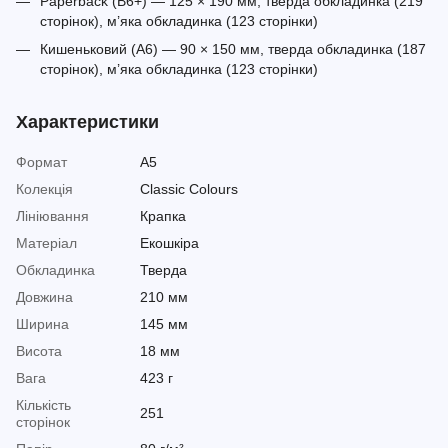
Paperback (B6+) — 125 × 190 мм, тверда обкладинка (219
сторінок), м’яка обкладинка (123 сторінки)
Кишеньковий (A6) — 90 × 150 мм, тверда обкладинка (187
сторінок), м’яка обкладинка (123 сторінки)
Характеристики
Формат
A5
Колекція
Classic Colours
Лініювання
Крапка
Матеріал
Екошкіра
Обкладинка
Тверда
Довжина
210 мм
Ширина
145 мм
Висота
18 мм
Вага
423 г
Кількість
251
сторінок