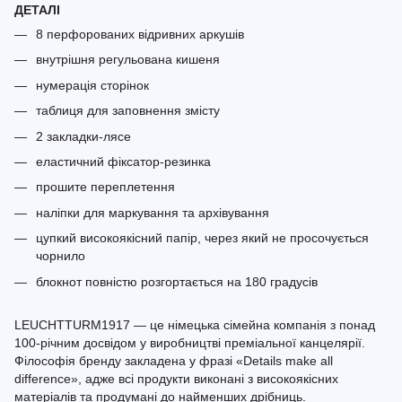
ДЕТАЛІ
8 перфорованих відривних аркушів
внутрішня регульована кишеня
нумерація сторінок
таблиця для заповнення змісту
2 закладки-лясе
еластичний фіксатор-резинка
прошите переплетення
наліпки для маркування та архівування
цупкий високоякісний папір, через який не просочується
чорнило
блокнот повністю розгортається на 180 градусів
LEUCHTTURM1917 — це німецька сімейна компанія з понад
100-річним досвідом у виробництві преміальної канцелярії.
Філософія бренду закладена у фразі «Details make all
difference», адже всі продукти виконані з високоякісних
матеріалів та продумані до найменших дрібниць.