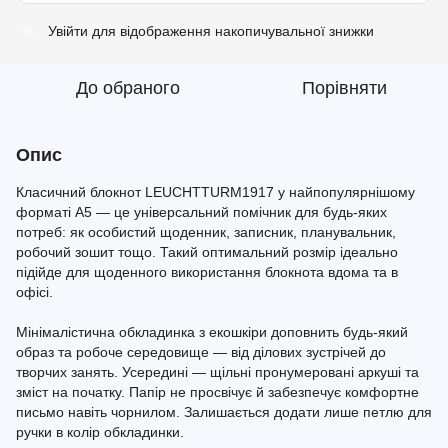
Увійти
для відображення накопичувальної знижки
%
До обраного
Порівняти
Опис
Класичний блокнот LEUCHTTURM1917 у найпопулярнішому
форматі A5 — це універсальний помічник для будь-яких
потреб: як особистий щоденник, записник, планувальник,
робочий зошит тощо. Такий оптимальний розмір ідеально
підійде для щоденного використання блокнота вдома та в
офісі.
Мінімалістична обкладинка з екошкіри доповнить будь-який
образ та робоче середовище — від ділових зустрічей до
творчих занять. Усередині — щільні пронумеровані аркуші та
зміст на початку. Папір не просвічує й забезпечує комфортне
письмо навіть чорнилом. Залишається додати лише петлю для
ручки в колір обкладинки.