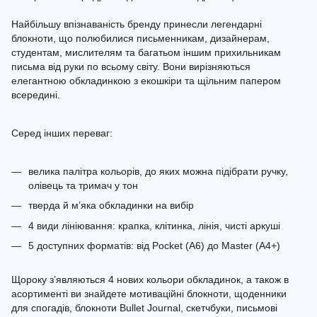
Найбільшу впізнаваність бренду принесли легендарні
блокноти, що полюбилися письменникам, дизайнерам,
студентам, мислителям та багатьом іншим прихильникам
письма від руки по всьому світу. Вони вирізняються
елегантною обкладинкою з екошкіри та щільним папером
всередині.
Серед інших переваг:
велика палітра кольорів, до яких можна підібрати ручку,
олівець та тримач у тон
тверда й м’яка обкладинки на вибір
4 види лініювання: крапка, клітинка, лінія, чисті аркуші
5 доступних форматів: від Pocket (A6) до Master (A4+)
Щороку з’являються 4 нових кольори обкладинок, а також в
асортименті ви знайдете мотиваційні блокноти, щоденники
для спогадів, блокноти Bullet Journal, скетчбуки, письмові