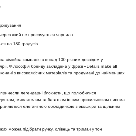
а
рхівування
 через який не просочується чорнило
ься на 180 градусів
сімейна компанія з понад 100-річним досвідом у
рії. Філософія бренду закладена у фразі «Details make all
виконані з високоякісних матеріалів та продумані до найменших
у принесли легендарні блокноти, що полюбилися
дентам, мислителям та багатьом іншим прихильникам письма
 вирізняються елегантною обкладинкою з екошкіри та щільним
яких можна підібрати ручку, олівець та тримач у тон