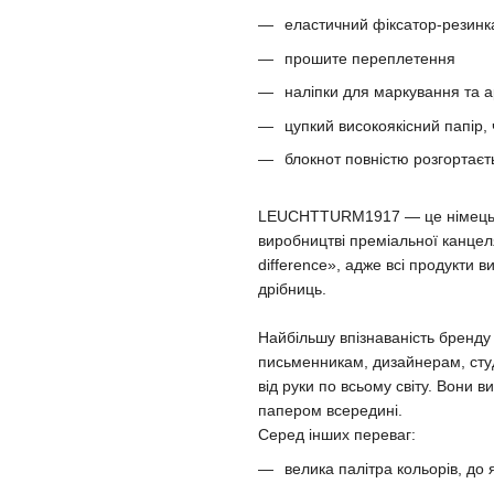
еластичний фіксатор-резинк
прошите переплетення
наліпки для маркування та а
цупкий високоякісний папір,
блокнот повністю розгортаєт
LEUCHTTURM1917 — це німецька 
виробництві преміальної канцеля
difference», адже всі продукти 
дрібниць.
Найбільшу впізнаваність бренд
письменникам, дизайнерам, сту
від руки по всьому світу. Вони
папером всередині.
Серед інших переваг:
велика палітра кольорів, до 