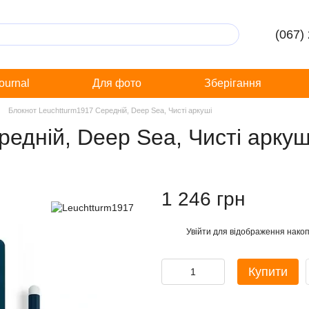
(067)
Journal
Для фото
Зберігання
Блокнот Leuchtturm1917 Середній, Deep Sea, Чисті аркуші
едній, Deep Sea, Чисті аркуш
1 246 грн
Увійти
для відображення накоп
%
Купити