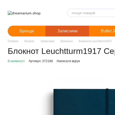
Перейти до основного контенту
Бренди
Записники
Bullet 
Головна
Каталог
Записники
Блокноти
Блокноти Leuchtturm1917
Блокнот Leuchtturm1917 Сер
В наявності
Артикул: 372188
Написати відгук