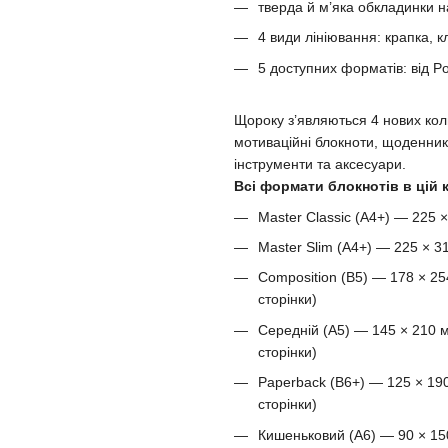
тверда й м’яка обкладинки н
4 види лініювання: крапка, кл
5 доступних форматів: від Po
Щороку з’являються 4 нових кол
мотиваційні блокноти, щоденники
інструменти та аксесуари.
Всі формати блокнотів в цій к
Master Classic (A4+) — 225 
Master Slim (A4+) — 225 × 3
Composition (B5) — 178 × 25
сторінки)
Середній (A5) — 145 × 210 м
сторінки)
Paperback (B6+) — 125 × 190
сторінки)
Кишеньковий (A6) — 90 × 150