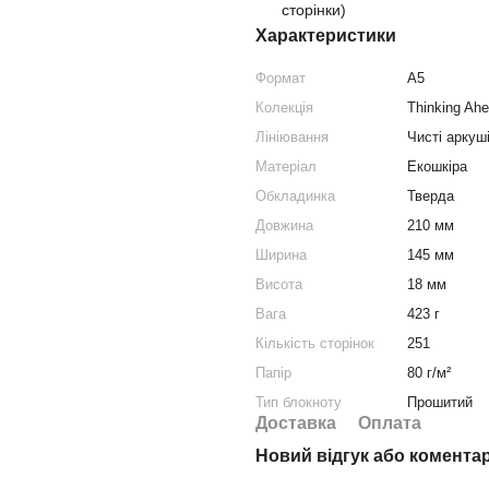
сторінки)
Характеристики
Формат
A5
Колекція
Thinking Ah
Лініювання
Чисті аркуш
Матеріал
Екошкіра
Обкладинка
Тверда
Довжина
210 мм
Ширина
145 мм
Висота
18 мм
Вага
423 г
Кількість сторінок
251
Папір
80 г/м²
Тип блокноту
Прошитий
Доставка
Оплата
Новий відгук або комента