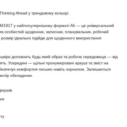
Thinking Ahead у трендовому кольорі.
1917 у найпопулярнішому форматі A5 — це універсальний
 як особистий щоденник, записник, планувальник, робочий
 розмір ідеально підійде для щоденного використання
ошкіри доповнить будь-який образ та робоче середовище — від
нять. Усередині — щільні пронумеровані аркуші та зміст на
забезпечує комфортне письмо навіть чорнилом. Залишається
колір обкладинки.
ркушів
еня
сту