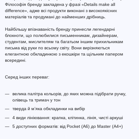
Філософія бренду закладена у фразі «Details make all
difference», адже всі продукти виконані з високоякісних
матеріалів та продумані до найменших дрібниць.
Найбільшу впізнаваність бренду принесли легендарні
блокноти, що полюбилися письменникам, дизайнерам,
студентам, мислителям та багатьом іншим прихильникам
письма від руки по всьому світу. Вони вирізняються
елегантною обкладинкою з екошкіри та щільним папером
всередині.
Серед інших переваг:
велика палітра кольорів, до яких можна підібрати ручку,
олівець та тримач у тон
тверда й м’яка обкладинки на вибір
4 види лініювання: крапка, клітинка, лінія, чисті аркуші
5 доступних форматів: від Pocket (A6) до Master (A4+)