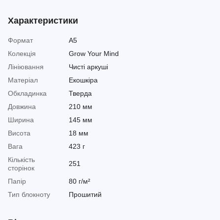
Характеристики
Формат
A5
Колекція
Grow Your Mind
Лініювання
Чисті аркуші
Матеріал
Екошкіра
Обкладинка
Тверда
Довжина
210 мм
Ширина
145 мм
Висота
18 мм
Вага
423 г
Кількість
251
сторінок
Папір
80 г/м²
Тип блокноту
Прошитий