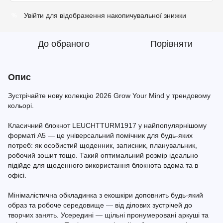
Увійти
для відображення накопичувальної знижки
%
До обраного
Порівняти
Опис
Зустрічайте нову колекцію 2026 Grow Your Mind у трендовому
кольорі.
Класичний блокнот LEUCHTTURM1917 у найпопулярнішому
форматі A5 — це універсальний помічник для будь-яких
потреб: як особистий щоденник, записник, планувальник,
робочий зошит тощо. Такий оптимальний розмір ідеально
підійде для щоденного використання блокнота вдома та в
офісі.
Мінімалістична обкладинка з екошкіри доповнить будь-який
образ та робоче середовище — від ділових зустрічей до
творчих занять. Усередині — щільні пронумеровані аркуші та