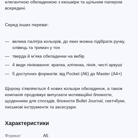
елегантною обкладинкою з екошкіри та щільним папером
всередині.
Серед інших переваг:
велика палітра кольорів, до яких можна підібрати ручку,
олівець та тримач у тон
тверда й м’яка обкладинки на вибір
4 види лініювання: крапка, клітинка, лінія, чисті аркуші
5 доступних форматів: від Pocket (A6) до Master (A4+)
Щороку з’являються 4 нових кольори обкладинок, а також
компанія продовжує випускати мотиваційні блокноти,
щоденники для спогадів, блокноти Bullet Journal, скетчбуки,
письмові інструменти та аксесуари.
Характеристики
Формат
A5