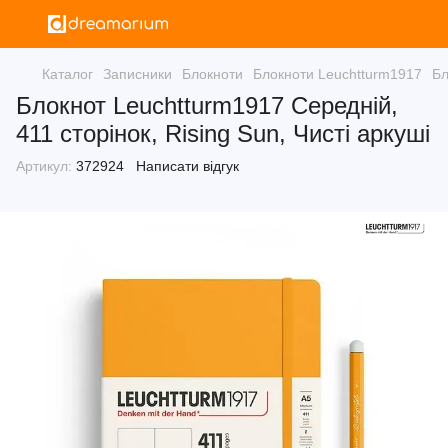
Каталог
Записники
Блокноти
Блокноти Leuchtturm1917
Бл
Блокнот Leuchtturm1917 Середній,
411 сторінок, Rising Sun, Чисті аркуші
Артикул:
372924
Написати відгук