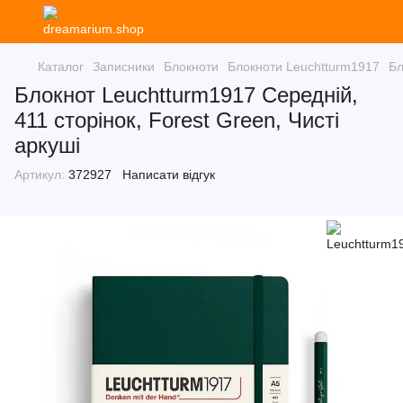
Каталог
Записники
Блокноти
Блокноти Leuchtturm1917
Бл
Блокнот Leuchtturm1917 Середній,
411 сторінок, Forest Green, Чисті
аркуші
Артикул:
372927
Написати відгук