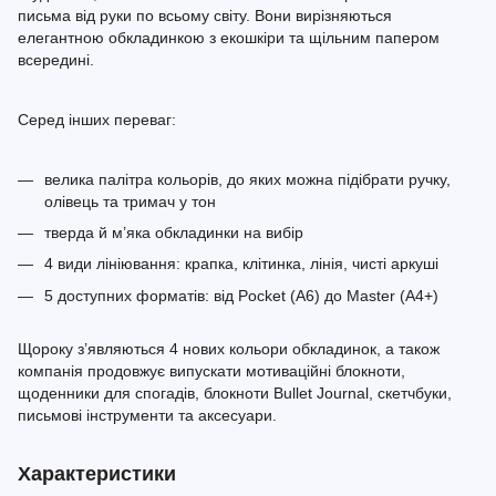
письма від руки по всьому світу. Вони вирізняються
елегантною обкладинкою з екошкіри та щільним папером
всередині.
Серед інших переваг:
велика палітра кольорів, до яких можна підібрати ручку,
олівець та тримач у тон
тверда й м’яка обкладинки на вибір
4 види лініювання: крапка, клітинка, лінія, чисті аркуші
5 доступних форматів: від Pocket (A6) до Master (A4+)
Щороку з’являються 4 нових кольори обкладинок, а також
компанія продовжує випускати мотиваційні блокноти,
щоденники для спогадів, блокноти Bullet Journal, скетчбуки,
письмові інструменти та аксесуари.
Характеристики