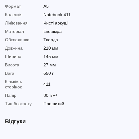
Формат
A5
Колекція
Notebook 411
Лініювання
Чисті аркуші
Матеріал
Екошкіра
Обкладинка
Тверда
Довжина
210 мм
Ширина
145 мм
Висота
27 мм
Вага
650 г
Кількість
411
сторінок
Папір
80 г/м²
Тип блокноту
Прошитий
Відгуки