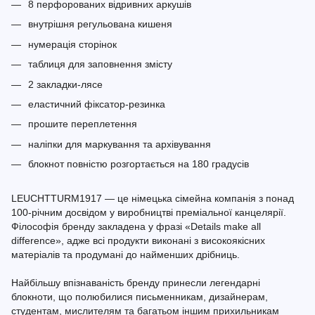
8 перфорованих відривних аркушів
внутрішня регульована кишеня
нумерація сторінок
таблиця для заповнення змісту
2 закладки-лясе
еластичний фіксатор-резинка
прошите переплетення
наліпки для маркування та архівування
блокнот повністю розгортається на 180 градусів
LEUCHTTURM1917 — це німецька сімейна компанія з понад
100-річним досвідом у виробництві преміальної канцелярії.
Філософія бренду закладена у фразі «Details make all
difference», адже всі продукти виконані з високоякісних
матеріалів та продумані до найменших дрібниць.
Найбільшу впізнаваність бренду принесли легендарні
блокноти, що полюбилися письменникам, дизайнерам,
студентам, мислителям та багатьом іншим прихильникам