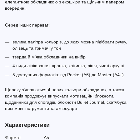
елегантною обкладинкою з екошкіри та щільним папером
всередині.
Серед інших переваг:
велика палітра кольорів, до яких можна підібрати ручку,
олівець та тримач у тон
тверда й м’яка обкладинки на вибір
4 види лініювання: крапка, клітинка, лінія, чисті аркуші
5 доступних форматів: від Pocket (A6) до Master (A4+)
Щороку з’являються 4 нових кольори обкладинок, а також
компанія продовжує випускати мотиваційні блокноти,
щоденники для спогадів, блокноти Bullet Journal, скетчбуки,
письмові інструменти та аксесуари.
Характеристики
Формат
A5