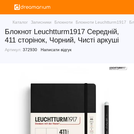
Каталог
Записники
Блокноти
Блокноти Leuchtturm1917
Бл
Блокнот Leuchtturm1917 Середній,
411 сторінок, Чорний, Чисті аркуші
Артикул:
372930
Написати відгук